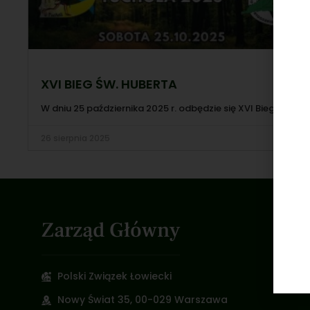
XVI BIEG ŚW. HUBERTA
W dniu 25 października 2025 r. odbędzie się XVI Bieg
26 sierpnia 2025
Zarząd Główny
Polski Związek Łowiecki
Nowy Świat 35, 00-029 Warszawa