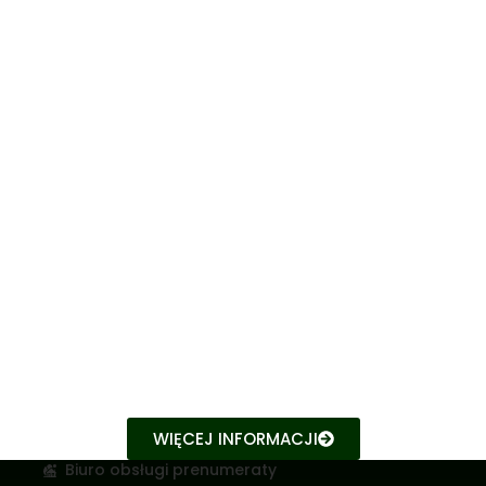
Dane kontaktowe
22 55 65 500
WIĘCEJ INFORMACJI
Biuro obsługi prenumeraty