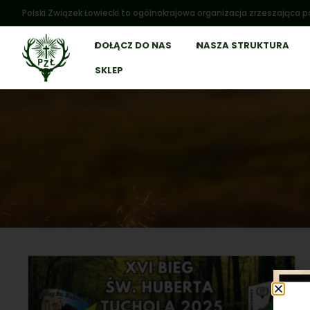
Polski Związek Łowiecki to ogólnokrajowa organizacja zrzeszająca po
DOŁĄCZ DO NAS
NASZA STRUKTURA
SKLEP