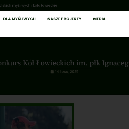
lskich myśliwych i koła łowieckie
DLA MYŚLIWYCH
NASZE PROJEKTY
MEDIA
nkurs Kół Łowieckich im. płk Ignace
14 lipca, 2025