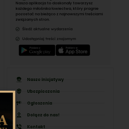
Nasza aplikacja to doskonały towarzysz
każdego miłośnika łowiectwa, który pragnie
pozostać na bieżąco z najnowszymi treściami
związanych stron.
Śledź aktualne wydarzenia
Udostępniaj treści znajomym
Nasze inicjatywy
Ubezpieczenia
Ogłoszenia
Dołącz do nas!
Kontakt