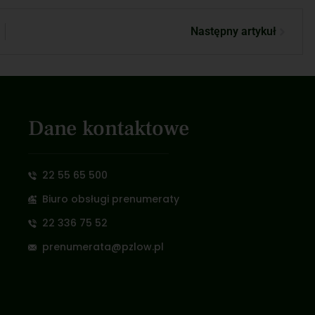
Następny artykuł
Dane kontaktowe
22 55 65 500
Biuro obsługi prenumeraty
22 336 75 52
prenumerata@pzlow.pl