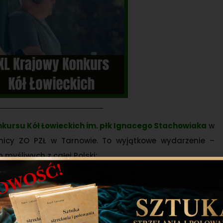
kursu Kół Łowieckich im. płk Ignacego Stachowiaka
w
elnicy ZO PZŁ w Tarnowie. To wyjątkowe wydarzenie –
 myśliwych z całej Polski: