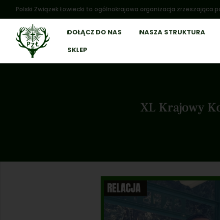
Polski Związek Łowiecki to ogólnokrajowa organizacja zrzeszająca po
DOŁĄCZ DO NAS
NASZA STRUKTURA
SKLEP
XL Krajowy Ko