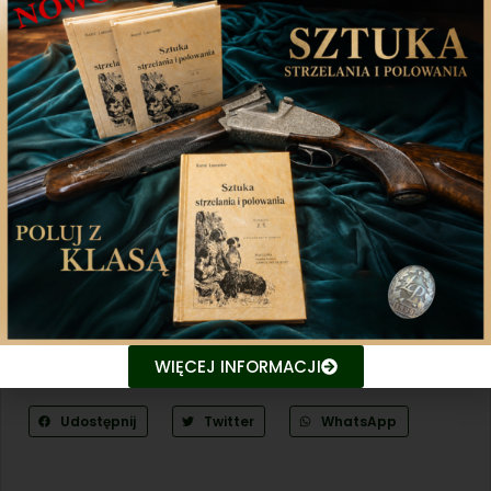
jest całkiem inna! Zdarza się, że wilkowi
zagrażają znacznie mniejsze od niego
organizmy. Wszystko na ten temat wie dr
Joanna Harmuszkiewicz;
jakie smakowitości proponują nasi kulinarni
eksperci? Joanna Maślak podaje przepis na
flaczki z jelenia, a Tomasz Michalski na kiełbasę
krakowską.
Zapraszamy do lektury!
Redakcja
WIĘCEJ INFORMACJI
Udostępnij
Twitter
WhatsApp