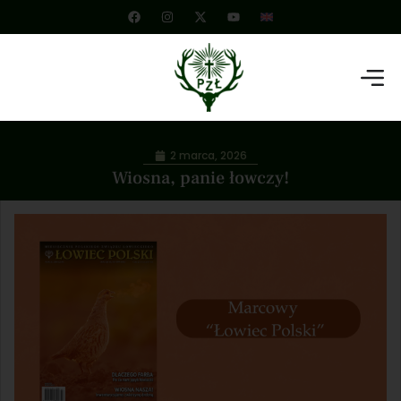
2 marca, 2026
Wiosna, panie łowczy!