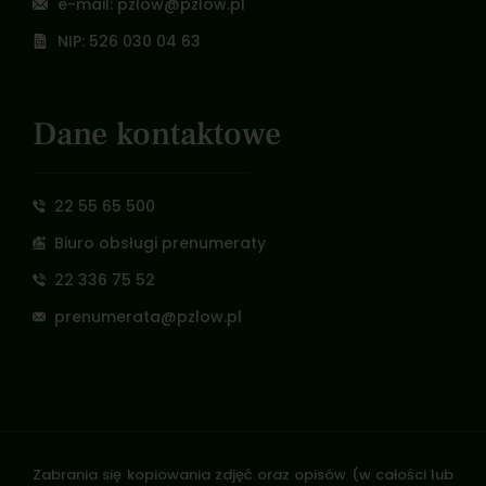
e-mail: pzlow@pzlow.pl
NIP: 526 030 04 63
Dane kontaktowe
22 55 65 500
Biuro obsługi prenumeraty
22 336 75 52
prenumerata@pzlow.pl
Zabrania się kopiowania zdjęć oraz opisów (w całości lub