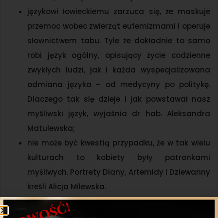
językowi łowieckiemu zarzuca się, że maskuje
przemoc wobec zwierząt eufemizmami i operuje
słownictwem tabu. Tyle że dokładnie to samo
robi język ogólny, opisujący życie codzienne
zwykłych ludzi, jak i każda wyspecjalizowana
odmiana języka – od medycyny po politykę.
Dlaczego tak się dzieje i jak powstawał nasz
myśliwski język, wyjaśnia dr hab. Aleksandra
Matulewska;
nie może być kwestią przypadku, że w tak wielu
kulturach to kobiety były patronkami
myśliwych. Portrety Diany, Artemidy i Dziewanny
kreśli Alicja Milewska.
Zdawać by się mogło, że wilk jako drapieżnik
szczytowy nie ma w naturze wrogów. Prawda