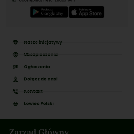
Nasze inicjatywy
Ubezpieczenia
Ogłoszenia
Dołącz do nas!
Kontakt
Łowiec Polski
Zarząd Główny