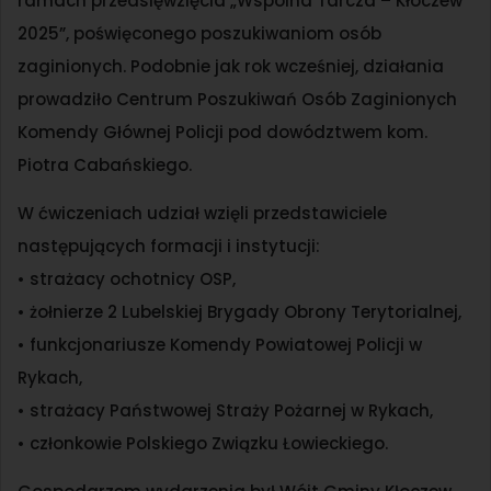
ramach przedsięwzięcia „Wspólna Tarcza – Kłoczew
2025”, poświęconego poszukiwaniom osób
zaginionych. Podobnie jak rok wcześniej, działania
prowadziło Centrum Poszukiwań Osób Zaginionych
Komendy Głównej Policji pod dowództwem kom.
Piotra Cabańskiego.
W ćwiczeniach udział wzięli przedstawiciele
następujących formacji i instytucji:
• strażacy ochotnicy OSP,
• żołnierze 2 Lubelskiej Brygady Obrony Terytorialnej,
• funkcjonariusze Komendy Powiatowej Policji w
Rykach,
• strażacy Państwowej Straży Pożarnej w Rykach,
• członkowie Polskiego Związku Łowieckiego.