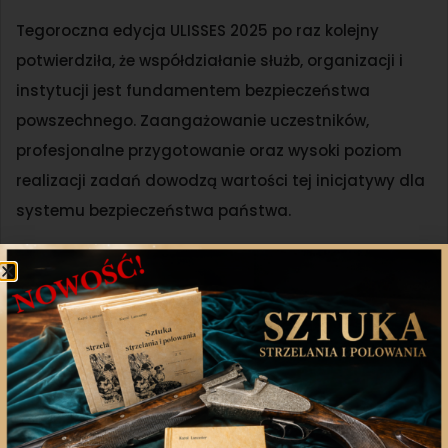
Tegoroczna edycja ULISSES 2025 po raz kolejny
potwierdziła, że współdziałanie służb, organizacji i
instytucji jest fundamentem bezpieczeństwa
powszechnego. Zaangażowanie uczestników,
profesjonalne przygotowanie oraz wysoki poziom
realizacji zadań dowodzą wartości tej inicjatywy dla
systemu bezpieczeństwa państwa.
Polski Związek Łowiecki składa podziękowania
wszystkim uczestnikom, instruktorom oraz
partnerom ćwiczeń za ich wkład w organizację i
przebieg działań.