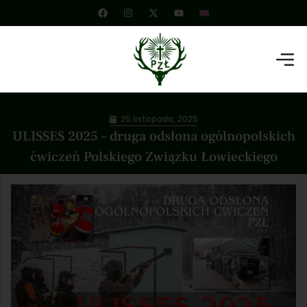
25 listopada, 2025
ULISSES 2025 – druga odsłona ogólnopolskich
ćwiczeń Polskiego Związku Łowieckiego