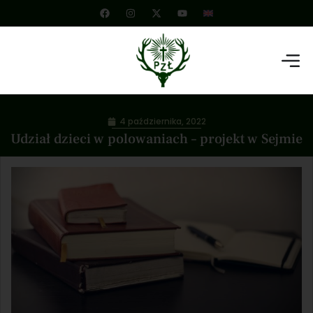
4 października, 2022
Udział dzieci w polowaniach – projekt w Sejmie