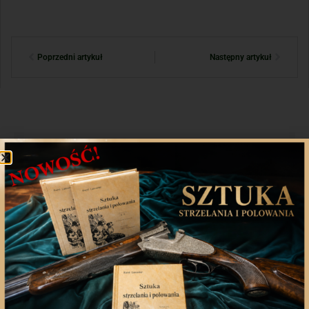
Poprzedni artykuł
Następny artykuł
Aplikacja mobilna
Nasza aplikacja to doskonały towarzysz każdego
miłośnika łowiectwa, który pragnie pozostać na
bieżąco z najnowszymi treściami związanych stron.
Śledź aktualne wydarzenia
Udostępniaj treści znajomym