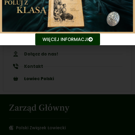
Nasze inicjatywy
Ubezpieczenia
WIĘCEJ INFORMACJI
Ogłoszenia
Dołącz do nas!
Kontakt
Łowiec Polski
Zarząd Główny
Polski Związek Łowiecki