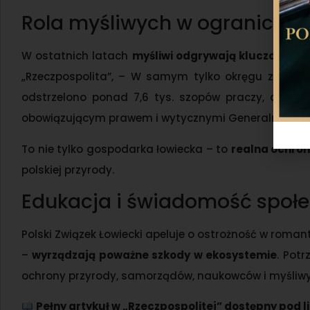
Rola myśliwych w ograniczan
W ostatnich latach
myśliwi odgrywają kluczową ro
„Rzeczpospolita”, – W samym tylko okręgu zielono
odstrzelono ponad 7,6 tys. szopów praczy, a w Go
obowiązującym prawem i wytycznymi Generalnej Dyre
To nie tylko gospodarka łowiecka – to
realna ochron
polskiej przyrody.
Edukacja i świadomość społ
Polski Związek Łowiecki apeluje o ostrożność w roma
–
wyrządzają poważne szkody w ekosystemie
. Potr
ochrony przyrody, samorządów, naukowców i myśliwy
Pełny artykuł w „Rzeczpospolitej” dostępny pod l