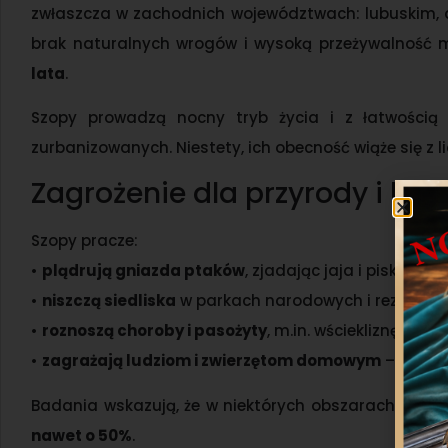
zwłaszcza w zachodnich województwach: lubuskim, 
brak naturalnych wrogów i wysoką przeżywalność 
lata
.
Szopy prowadzą nocny tryb życia i z łatwością 
zurbanizowanych. Niestety, ich obecność wiąże się z 
Zagrożenie dla przyrody i ludz
Szopy pracze:
•
plądrują gniazda ptaków
, zjadając jaja i pisklęta
•
niszczą siedliska
w parkach narodowych i rezerwat
•
roznoszą choroby i pasożyty
, m.in. wściekliznę i ni
•
zagrażają ludziom i zwierzętom domowym
– szczeg
Badania wskazują, że w niektórych obszarach ich
nawet o 50%
.