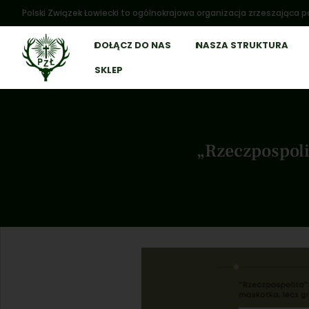
Polski Związek Łowiecki to ogólnokrajowa organizacja zrzeszająca po
DOŁĄCZ DO NAS
NASZA STRUKTURA
SKLEP
„Rzeczpospoli