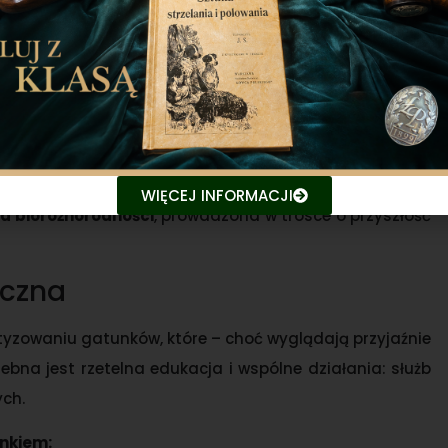
iu szkód
lę w ograniczaniu populacji szopa pracza
. Jak podaje
górskim w ciągu trzech ostatnich sezonów łowieckich
rzowie Wlkp. ponad 3 tys. Działania te są zgodne z
kcji Ochrony Środowiska.
WIĘCEJ INFORMACJI
a bioróżnorodności
, prowadzona w trosce o przyszłość
eczna
ntyzowaniu gatunków, które – choć wyglądają przyjaźnie
zebna jest rzetelna edukacja i wspólne działania: służb
ch.
inkiem: