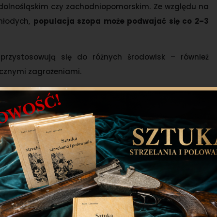
dolnośląskim czy zachodniopomorskim. Ze względu na
młodych,
populacja szopa może podwajać się co 2–3
przystosowują się do różnych środowisk – również
licznymi zagrożeniami.
i
, także gatunków objętych ochroną,
ach,
ebezpieczną glistę szopią (Baylisascaris procyonis),
ólnie tam, gdzie występują blisko zabudowań.
 obecność może powodować
spadek liczebności ptaków