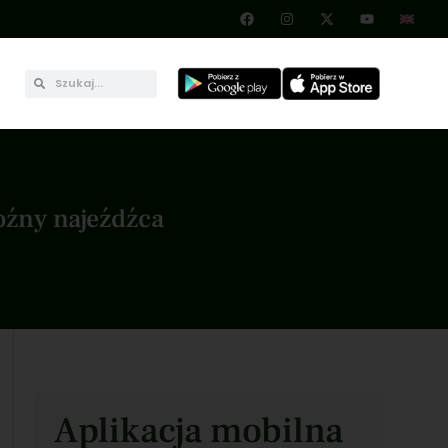
oźny najeźdźca
Aplikacja mobilna