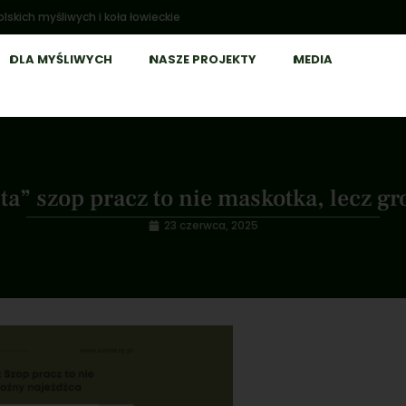
lskich myśliwych i koła łowieckie
DLA MYŚLIWYCH
NASZE PROJEKTY
MEDIA
ta” szop pracz to nie maskotka, lecz gr
23 czerwca, 2025