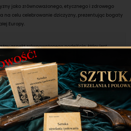
czyzny jako zrównoważonego, etycznego i zdrowego
a na celu celebrowanie dziczyzny, prezentując bogaty
łej Europy.
ważny aspekt zrównoważonego podejścia, który jest
wo wspiera bioróżnorodność, zdrowie ekosystemów i
że podzielić się wiedzą o pozytywnej roli jaką
rywa na rzecz zachowania i zarządzania populacji
geniusz Grzeszczak
.
nii, promując dziczyznę w mediach społecznościowych