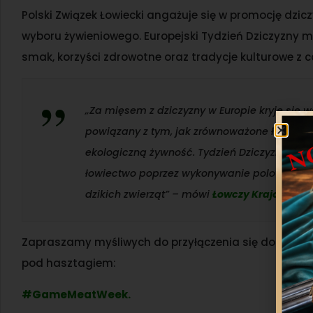
Polski Związek Łowiecki angażuje się w promocję dzi
wyboru żywieniowego. Europejski Tydzień Dziczyzny m
smak, korzyści zdrowotne oraz tradycje kulturowe z ca
„Za mięsem z dziczyzny w Europie kryje się 
powiązany z tym, jak zrównoważone łowiect
ekologiczną żywność. Tydzień Dziczyzny pomo
łowiectwo poprzez wykonywanie polowań odg
dzikich zwierząt” – mówi
Łowczy Krajowy Eu
Zapraszamy myśliwych do przyłączenia się do kampa
pod hasztagiem:
#GameMeatWeek.