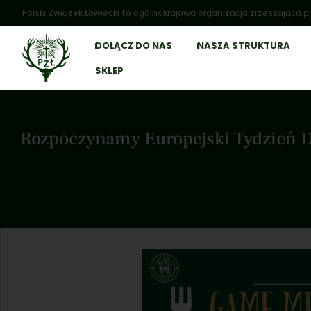
Polski Związek Łowiecki to ogólnokrajowa organizacja zrzeszająca po
DOŁĄCZ DO NAS
NASZA STRUKTURA
SKLEP
Rozpoczynamy Europejski Tydzień Dz