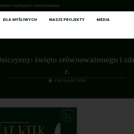
lskich myśliwych i koła łowieckie
DLA MYŚLIWYCH
NASZE PROJEKTY
MEDIA
iczyzny: święto zrównoważonego i zdr
r.
4 listopada, 2024