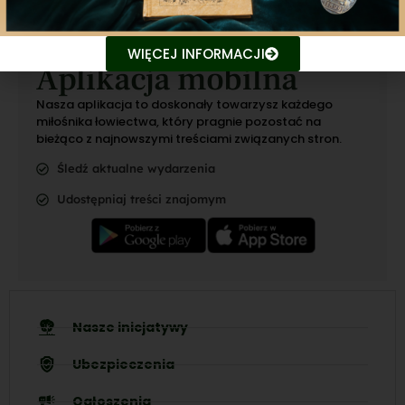
WIĘCEJ INFORMACJI
Aplikacja mobilna
Nasza aplikacja to doskonały towarzysz każdego
miłośnika łowiectwa, który pragnie pozostać na
bieżąco z najnowszymi treściami związanych stron.
Śledź aktualne wydarzenia
Udostępniaj treści znajomym
Nasze inicjatywy
Ubezpieczenia
Ogłoszenia