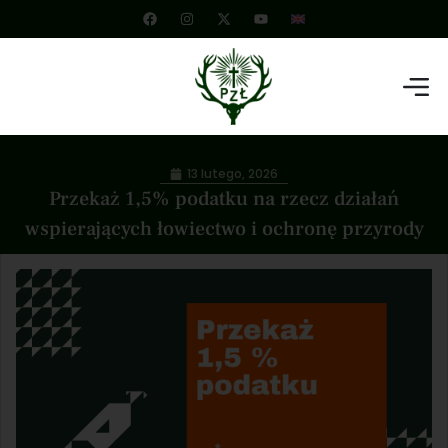
13 lutego, 2026
Przekaż 1,5% podatku na rzecz działań
wspierających łowiectwo i ochronę przyrody