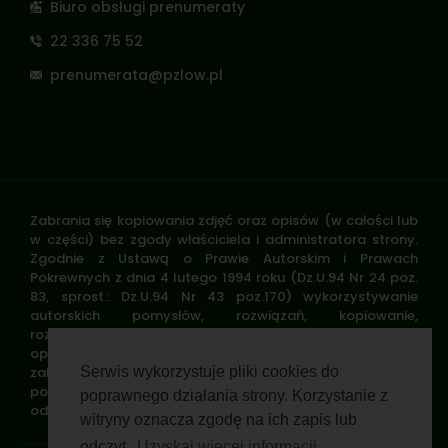
Biuro obsługi prenumeraty
22 336 75 52
prenumerata@pzlow.pl
Zabrania się kopiowania zdjęć oraz opisów (w całości lub
w części) bez zgody właściciela i administratora strony.
Zgodnie z Ustawą o Prawie Autorskim i Prawach
Pokrewnych z dnia 4 lutego 1994 roku (Dz.U.94 Nr 24 poz.
83, sprost.: Dz.U.94 Nr 43 poz.170) wykorzystywanie
autorskich pomysłów, rozwiązań, kopiowanie,
rozpowszechnianie zdjęć, fragmentów grafiki, tekstów
opisów w celach zarobkowych, bez zezwolenia autora jest
zabronione i stanowi naruszenie praw autorskich oraz
Serwis wykorzystuje pliki cookies do
podlega karze. Znaki towarowe i graficzne są własnością
poprawnego działania strony. Korzystanie z
odpowiednich firm i/lub instytucji.
witryny oznacza zgodę na ich zapis lub
odczyt.
Uzyskaj więcej informacji