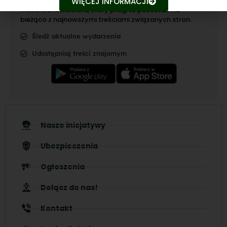
Nasza aplikacja to doskonały towarzysz każdego
WIĘCEJ INFORMACJI
miłośnika łowiectwa, który pragnie pozostać na
bieżąco z najnowszymi treściami związanych stron.
Śledź aktualne wydarzenia
Udostępniaj treści znajomym
Nasze inicjatywy
Ubezpieczenia
Ogłoszenia
Dołącz do nas!
Kontakt