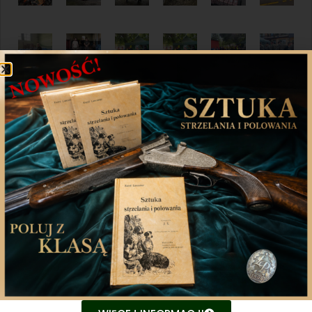
Udostępnij
Twitter
WhatsApp
Poprzedni artykuł
Następny artykuł
Aplikacja mobilna