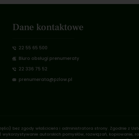
Dane kontaktowe
22 55 65 500
Biuro obsługi prenumeraty
22 336 75 52
prenumerata@pzlow.pl
zęści) bez zgody właściciela i administratora strony. Zgodnie z U
.170) wykorzystywanie autorskich pomysłów, rozwiązań, kopiowanie, 