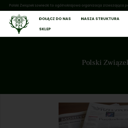
Polski Związek Łowiecki to ogólnokrajowa organizacja zrzeszająca po
DOŁĄCZ DO NAS
NASZA STRUKTURA
SKLEP
Polski Związ