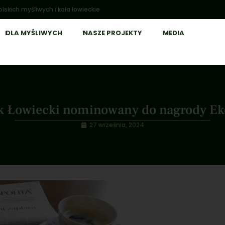
lskich myśliwych i koła łowieckie
DLA MYŚLIWYCH
NASZE PROJEKTY
MEDIA
ek Łowiecki nominowany do nagrody E
27 września, 2024