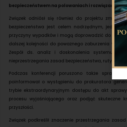
bezpieczeństwem na polowaniach i rozwiązań, któr
Związek odniósł się również do projektu zmiany 
bezpieczeństwa jest celem nadrzędnym, jednak 
przyczyny wypadków i mogą doprowadzić do zachwia
dalszej kolejności do poważnego zaburzenia w zarz
Zespół ds. analiz i doskonalenia systemu bezp
nieprzestrzegania zasad bezpieczeństwa, rutyny i bł
Podczas konferencji poruszono także sprawę pos
poinformował o wystąpieniu do prokuratora gener
trybie ekstraordynaryjnym dostępu do akt sprawy,
procesu wyjaśniającego oraz podjąć skuteczne 
przyszłości.
Związek podkreślił znaczenie przestrzegania zas