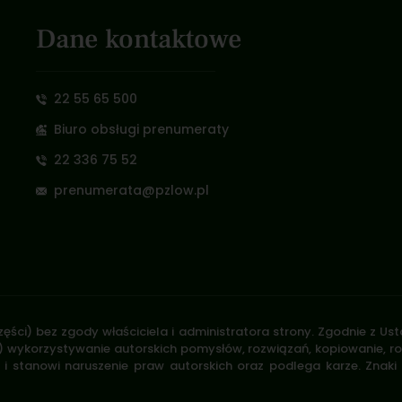
Dane kontaktowe
22 55 65 500
Biuro obsługi prenumeraty
22 336 75 52
prenumerata@pzlow.pl
zęści) bez zgody właściciela i administratora strony. Zgodnie z U
.170) wykorzystywanie autorskich pomysłów, rozwiązań, kopiowanie, 
i stanowi naruszenie praw autorskich oraz podlega karze. Znaki