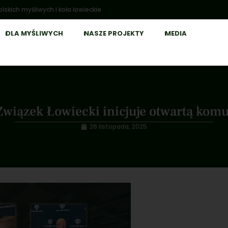
lskich myśliwych i koła łowieckie
DLA MYŚLIWYCH
NASZE PROJEKTY
MEDIA
Związek Łowiecki inicjuje otwartą kom
26 listopada, 2025