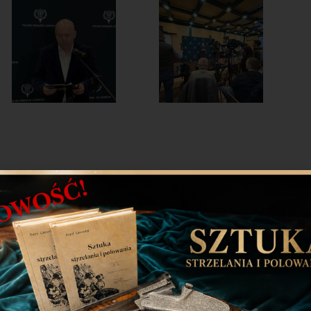
prasową inicjującą otwartą komunikację na temat
zedstawiciele Związku omówili działania prowadzone w
ń. Poruszyli także kwestie działań związanych z