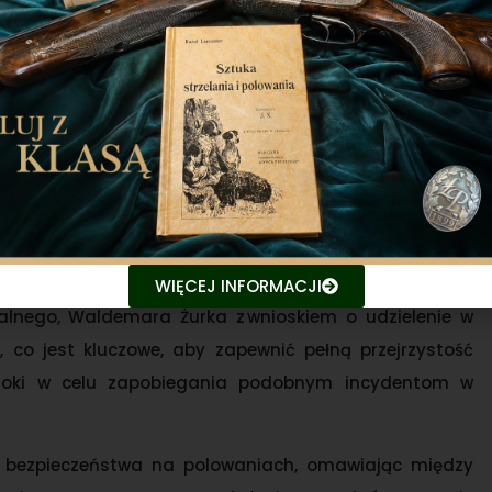
e mają usprawnić pracę myśliwych.
ustawy o broni i amunicji, zaznaczając, że poprawa
proponowane rozwiązania nie odpowiedzą na główne
nia funkcjonowania całego systemu łowieckiego, a w
ądzaniu gospodarką przyrodniczą. Jak przeanalizował
ieczeństwa, wypadki wynikają przede wszystkim z
ędów ludzkich – nie z przyczyn medycznych.
trzelenia myśliwego z dnia 11 listopada. Związek
WIĘCEJ INFORMACJI
alnego, Waldemara Żurka z wnioskiem o udzielenie w
 co jest kluczowe, aby zapewnić pełną przejrzystość
kroki w celu zapobiegania podobnym incydentom w
ad bezpieczeństwa na polowaniach, omawiając między