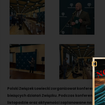
Polski Związek Łowiecki zorganizował konferencję 
bieżących działań Związku. Podczas konferencji pr
listopadzie oraz aktywności zaplanowane na grudzie