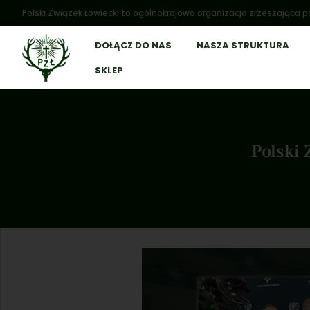
Polski Związek Łowiecki to ogólnokrajowa organizacja zrzeszająca po
DOŁĄCZ DO NAS
NASZA STRUKTURA
SKLEP
Polski 