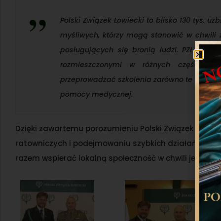
Polski Związek Łowiecki to blisko 130 tys. u
myśliwych, którzy mogą stanowić w chwili 
posługujących się bronią ludzi. PZŁ to rów
rozmieszczonymi w różnych częściach 
przeprowadzać szkolenia zarówno te z zakresu
pomocy medycznej.
Dzięki zawartemu porozumieniu Polski Związek Łowie
ratowniczych i podejmowaniu szybkich działań w sy
razem wspierać lokalną społeczność w chwili jej zagro