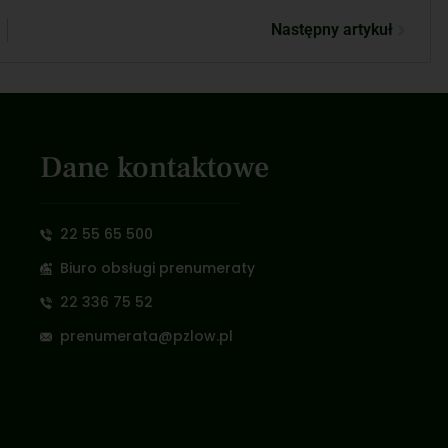
Następny artykuł
Dane kontaktowe
22 55 65 500
Biuro obsługi prenumeraty
22 336 75 52
prenumerata@pzlow.pl