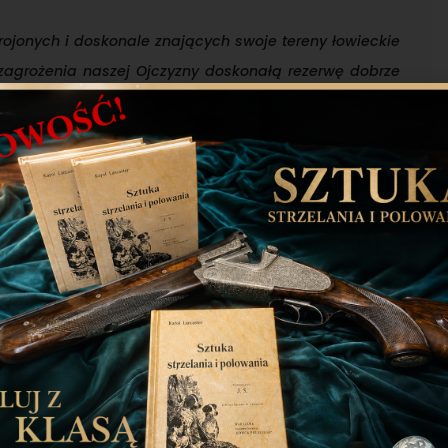
zbrojonych i doskonale znających swoje tereny łowieckie
zagrożenia naszej Ojczyzny doskonałą rezerwę dobrze
nież organizacja, która dysponuje kilkudziesięcioma,
kraju obiektami strzeleckimi, na których można
 posługiwania się bronią, jak i np. z zakresu pierwszej
cki zyskał doświadczonego w prowadzeniu akcji
tuacjach kryzysowych partnera, z którym będziemy
żenia.