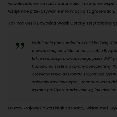
współdziałanie na rzecz obronności, rozwijanie wspó
wzajemne przekazywanie informacji o zagrożeniach.
Jak podkreślił Dowódca Wojsk Obrony Terytorialnej gen
Podpisanie porozumienia z Polskim Związkie
prowadzonej od wielu lat na szczeblu Brygad
także realizacja prowadzonego przez WOT p
budowania systemu obrony powszechnej. Pols
doświadczenie, doskonała znajomość terenu, a
obiektów szkoleniowych. Sformalizowana dzi
wymiar praktyczno-szkoleniowy, jak również
Łowczy krajowy Paweł Lisiak zaznaczył wkład myśliw