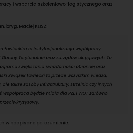
łpracy i wsparcia szkoleniowo-logistycznego oraz
. bryg. Maciej KLISZ:
m Łowieckim to instytucjonalizacja współpracy
 Obrony Terytorialnej oraz zarządów okręgowych. To
rogramu zwiększania świadomości obronnej oraz
ki Związek Łowiecki to przede wszystkim wiedza,
le także zasoby infrastruktury, strzelnic czy innych
ś współpraca będzie miała dla PZŁ i WOT zarówno
 przeciwkryzysowy.
ych w podpisane porozumienie: