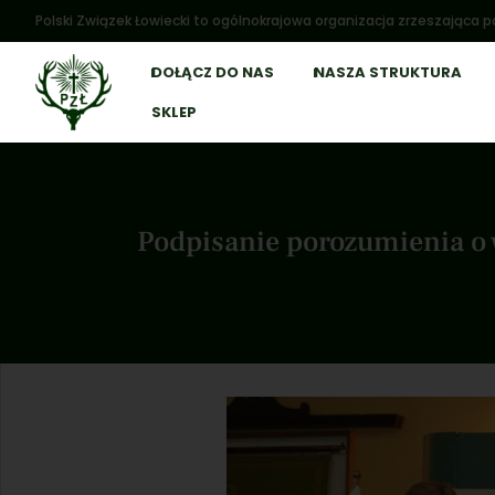
Polski Związek Łowiecki to ogólnokrajowa organizacja zrzeszająca po
DOŁĄCZ DO NAS
NASZA STRUKTURA
SKLEP
Podpisanie porozumienia o