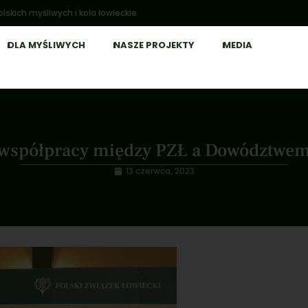
lskich myśliwych i koła łowieckie
DLA MYŚLIWYCH
NASZE PROJEKTY
MEDIA
 współpracy między PZŁ a Dowództwem 
13 czerwca, 2023