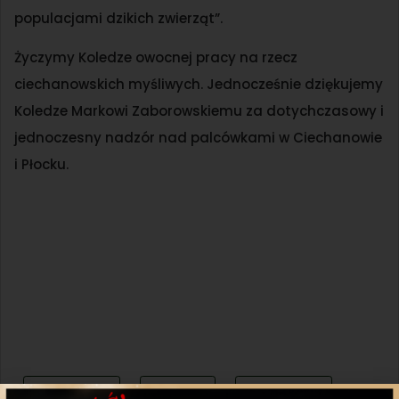
populacjami dzikich zwierząt”.
Życzymy Koledze owocnej pracy na rzecz
ciechanowskich myśliwych. Jednocześnie dziękujemy
Koledze Markowi Zaborowskiemu za dotychczasowy i
jednoczesny nadzór nad palcówkami w Ciechanowie
i Płocku.
Udostępnij
Twitter
WhatsApp