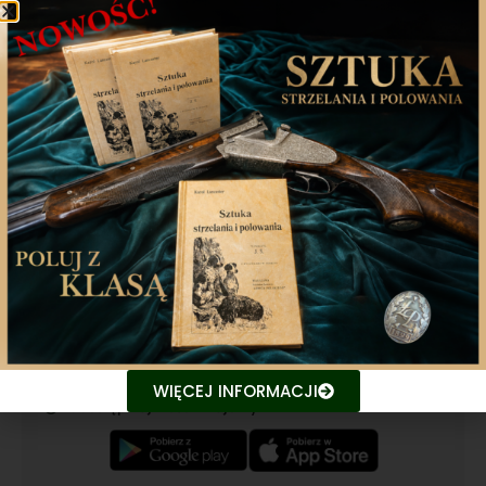
Poprzedni artykuł
Następny artykuł
Aplikacja mobilna
Nasza aplikacja to doskonały towarzysz każdego
miłośnika łowiectwa, który pragnie pozostać na
bieżąco z najnowszymi treściami związanych stron.
Śledź aktualne wydarzenia
WIĘCEJ INFORMACJI
Udostępniaj treści znajomym