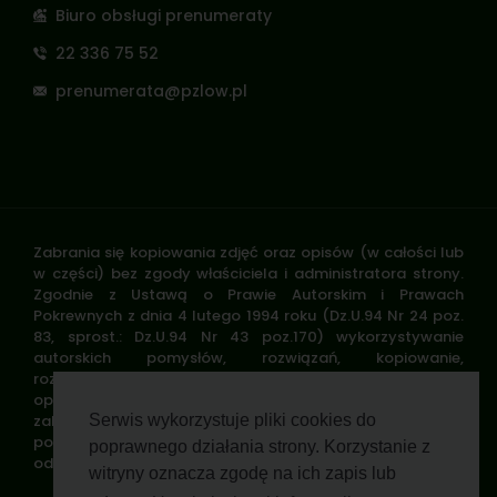
Biuro obsługi prenumeraty
22 336 75 52
prenumerata@pzlow.pl
Zabrania się kopiowania zdjęć oraz opisów (w całości lub
w części) bez zgody właściciela i administratora strony.
Zgodnie z Ustawą o Prawie Autorskim i Prawach
Pokrewnych z dnia 4 lutego 1994 roku (Dz.U.94 Nr 24 poz.
83, sprost.: Dz.U.94 Nr 43 poz.170) wykorzystywanie
autorskich pomysłów, rozwiązań, kopiowanie,
rozpowszechnianie zdjęć, fragmentów grafiki, tekstów
opisów w celach zarobkowych, bez zezwolenia autora jest
zabronione i stanowi naruszenie praw autorskich oraz
Serwis wykorzystuje pliki cookies do
podlega karze. Znaki towarowe i graficzne są własnością
poprawnego działania strony. Korzystanie z
odpowiednich firm i/lub instytucji.
witryny oznacza zgodę na ich zapis lub