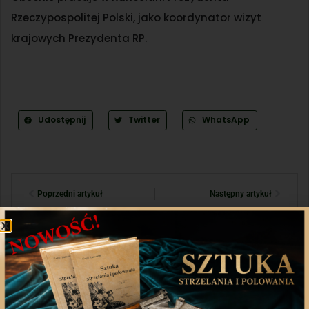
Rzeczypospolitej Polski, jako koordynator wizyt
krajowych Prezydenta RP.
Udostępnij
Twitter
WhatsApp
Poprzedni artykuł
Następny artykuł
Aplikacja mobilna