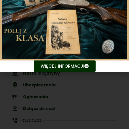
Nasza aplikacja to doskonały towarzysz każdego
miłośnika łowiectwa, który pragnie pozostać na
bieżąco z najnowszymi treściami związanych stron.
Śledź aktualne wydarzenia
Udostępniaj treści znajomym
WIĘCEJ INFORMACJI
Nasze inicjatywy
Ubezpieczenia
Ogłoszenia
Dołącz do nas!
Kontakt