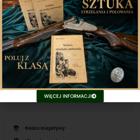
Aplikacja mobilna
Nasza aplikacja to doskonały towarzysz każdego
miłośnika łowiectwa, który pragnie pozostać na
bieżąco z najnowszymi treściami związanych stron.
Śledź aktualne wydarzenia
Udostępniaj treści znajomym
WIĘCEJ INFORMACJI
Nasze inicjatywy