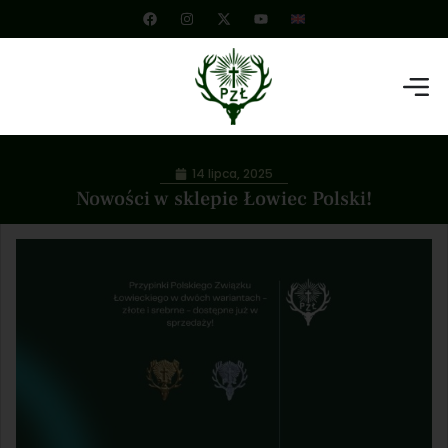
14 lipca, 2025
Nowości w sklepie Łowiec Polski!