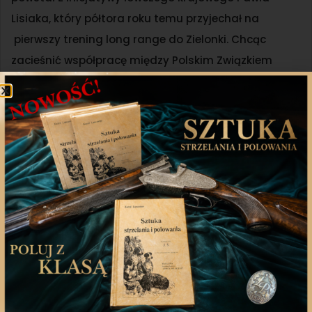
Lisiaka, który półtora roku temu przyjechał na
pierwszy trening long range do Zielonki. Chcąc
zacieśnić współpracę między Polskim Związkiem
Łowieckim a strzelcami sportowymi, organizatorzy
zawodów przeprowadzili ankietę, z której dowiedzieli
się, że spora liczba strzelców sportowych posiada
stosowne uprawnienia do polowań. I tak w zeszłym
roku na Finale Pucharu Polski PZŁ ufundował nagrody
dla myśliwych startujących w Pucharze Polski.
Natomiast w 2021 r. organizatorzy wyszli o krok dalej
i przygotowali oddzielną konkurencję.
Zachęcamy do rejestracji, a wszystkim zawodnikom
życzymy celnych strzałów!