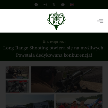
12 maja, 2021
Long Range Shooting otwiera się na myśliwych.
Powstała dedykowana konkurencja!