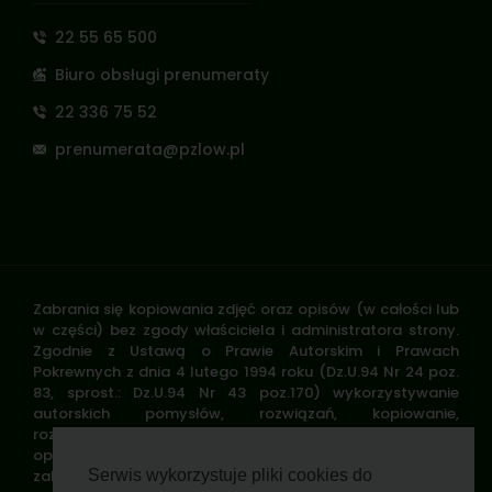
22 55 65 500
Biuro obsługi prenumeraty
22 336 75 52
prenumerata@pzlow.pl
Zabrania się kopiowania zdjęć oraz opisów (w całości lub
w części) bez zgody właściciela i administratora strony.
Zgodnie z Ustawą o Prawie Autorskim i Prawach
Pokrewnych z dnia 4 lutego 1994 roku (Dz.U.94 Nr 24 poz.
83, sprost.: Dz.U.94 Nr 43 poz.170) wykorzystywanie
autorskich pomysłów, rozwiązań, kopiowanie,
rozpowszechnianie zdjęć, fragmentów grafiki, tekstów
opisów w celach zarobkowych, bez zezwolenia autora jest
zabronione i stanowi naruszenie praw autorskich oraz
Serwis wykorzystuje pliki cookies do