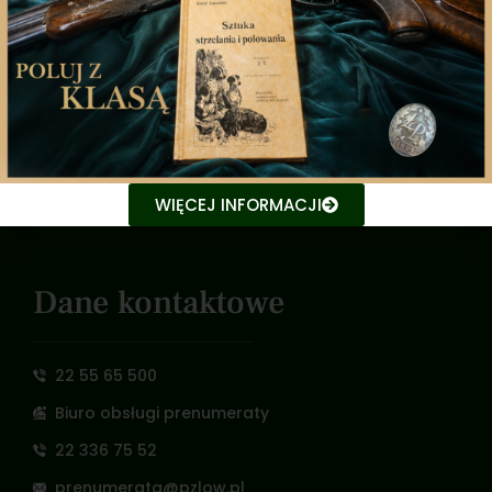
Zarząd Główny
Polski Związek Łowiecki
Nowy Świat 35, 00-029 Warszawa
e-mail: pzlow@pzlow.pl
WIĘCEJ INFORMACJI
NIP: 526 030 04 63
Dane kontaktowe
22 55 65 500
Biuro obsługi prenumeraty
22 336 75 52
prenumerata@pzlow.pl