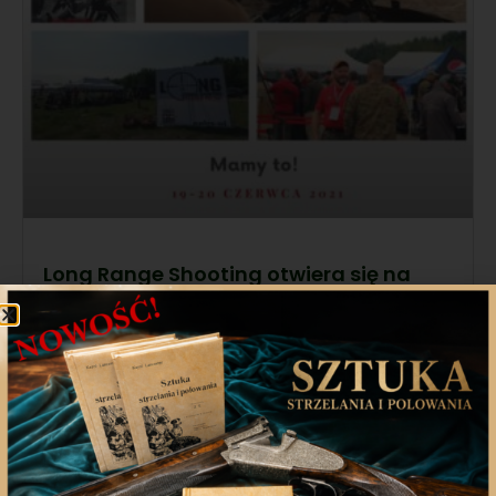
Long Range Shooting otwiera się na
myśliwych. Powstała dedykowana
konkurencja!
Zapraszamy myśliwych, którym nie obcy jest long
shoot do Zielonki
12 maja 2021