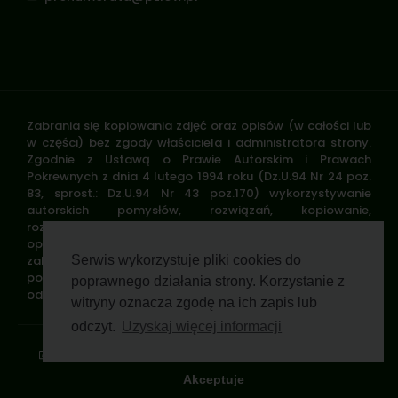
Zabrania się kopiowania zdjęć oraz opisów (w całości lub
w części) bez zgody właściciela i administratora strony.
Zgodnie z Ustawą o Prawie Autorskim i Prawach
Pokrewnych z dnia 4 lutego 1994 roku (Dz.U.94 Nr 24 poz.
83, sprost.: Dz.U.94 Nr 43 poz.170) wykorzystywanie
autorskich pomysłów, rozwiązań, kopiowanie,
rozpowszechnianie zdjęć, fragmentów grafiki, tekstów
opisów w celach zarobkowych, bez zezwolenia autora jest
zabronione i stanowi naruszenie praw autorskich oraz
Serwis wykorzystuje pliki cookies do
podlega karze. Znaki towarowe i graficzne są własnością
poprawnego działania strony. Korzystanie z
odpowiednich firm i/lub instytucji.
witryny oznacza zgodę na ich zapis lub
odczyt.
Uzyskaj więcej informacji
Standardy ochrony małoletnich
Polityka prywatności
Klauzula informacyjna
Regulamin profilu
Pomoc zdalna
Wsparcie GWP Wirtualnie
Akceptuje
© 2026 Polski Związek Łowiecki. All rights reserved