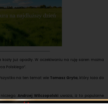
kozły już opadły. W oczekiwaniu na ruję saren można
a Polskiego”.
 Wszystko na ten temat wie
Tomasz Gryta
, który łoża do
o niczego.
Andrzej Wilczopolski
uważa, iż to popularne
ach, w których chcemy osiągnąć najwyższe wyniki. Jeśli