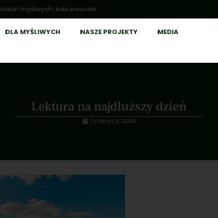
lskich myśliwych i koła łowieckie
DLA MYŚLIWYCH
NASZE PROJEKTY
MEDIA
Lektura na najdłuższy dzień
1 czerwca, 2026