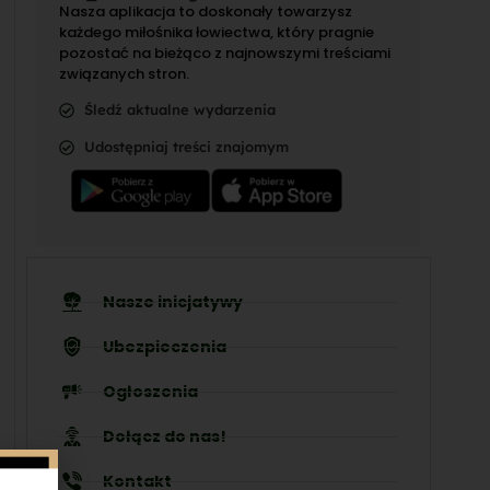
Nasza aplikacja to doskonały towarzysz
każdego miłośnika łowiectwa, który pragnie
pozostać na bieżąco z najnowszymi treściami
związanych stron.
Śledź aktualne wydarzenia
Udostępniaj treści znajomym
Nasze inicjatywy
Ubezpieczenia
Ogłoszenia
Dołącz do nas!
Kontakt