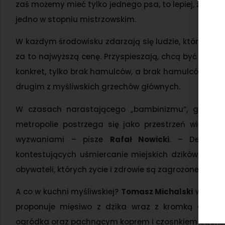
zaś możemy mieć tylko jednego psa, to lepiej, żeby r
jedno w stopniu mistrzowskim.
W każdym środowisku zdarzają się ludzie, którzy my
za to najwyższą cenę. Przyspieszają, chcą być pierwsi,
konkret, tylko brak hamulców, a brak hamulców przy 
drugim z myśliwskich grzechów głównych.
W czasach narastającego „bambinizmu”, gdy sym
metropolie postrzega się jako przestrzeń wieloga
wyzwaniami – pisze
Rafał Nowicki
. – Decyden
kontestujących uśmiercanie miejskich dzików, a z
obywateli, których życie i zdrowie są zagrożone.
A co w kuchni myśliwskiej?
Tomasz Michalski
wrzuca 
proponuje mięsiwo z dzika wraz z kromką chleba
ogródka oraz pachnącym koprem i czosnkiem ogórk