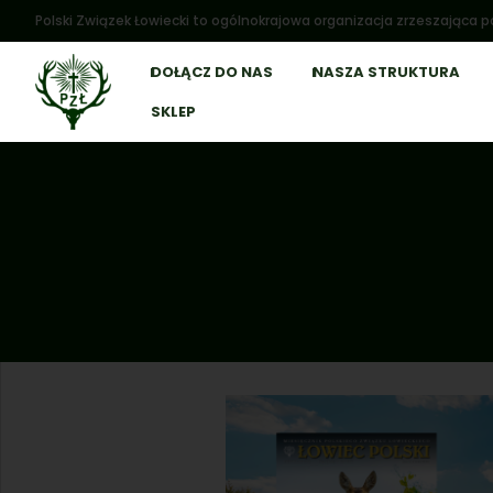
Polski Związek Łowiecki to ogólnokrajowa organizacja zrzeszająca po
DOŁĄCZ DO NAS
NASZA STRUKTURA
SKLEP