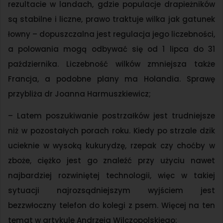
rezultacie w landach, gdzie populacje drapieżników
są stabilne i liczne, prawo traktuje wilka jak gatunek
łowny – dopuszczalna jest regulacja jego liczebności,
a polowania mogą odbywać się od 1 lipca do 31
października. Liczebność wilków zmniejsza także
Francja, a podobne plany ma Holandia. Sprawę
przybliża dr Joanna Harmuszkiewicz;
– Latem poszukiwanie postrzałków jest trudniejsze
niż w pozostałych porach roku. Kiedy po strzale dzik
ucieknie w wysoką kukurydzę, rzepak czy choćby w
zboże, ciężko jest go znaleźć przy użyciu nawet
najbardziej rozwiniętej technologii, więc w takiej
sytuacji najrozsądniejszym wyjściem jest
bezzwłoczny telefon do kolegi z psem. Więcej na ten
temat w artykule Andrzeja Wilczopolskiego;