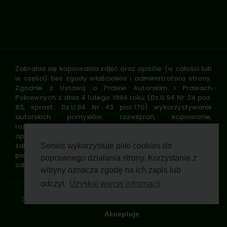
Zabrania się kopiowania zdjęć oraz opisów (w całości lub
w części) bez zgody właściciela i administratora strony.
Zgodnie z Ustawą o Prawie Autorskim i Prawach
Pokrewnych z dnia 4 lutego 1994 roku (Dz.U.94 Nr 24 poz.
83, sprost.: Dz.U.94 Nr 43 poz.170) wykorzystywanie
autorskich pomysłów, rozwiązań, kopiowanie,
rozpowszechnianie zdjęć, fragmentów grafiki, tekstów
opisów w celach zarobkowych, bez zezwolenia autora jest
zabronione i stanowi naruszenie praw autorskich oraz
Serwis wykorzystuje pliki cookies do
podlega karze. Znaki towarowe i graficzne są własnością
poprawnego działania strony. Korzystanie z
odpowiednich firm i/lub instytucji.
witryny oznacza zgodę na ich zapis lub
odczyt.
Uzyskaj więcej informacji
Standardy ochrony małoletnich
Polityka prywatności
Klauzula informacyjna
Regulamin profilu
Pomoc zdalna
Wsparcie GWP Wirtualnie
Akceptuje
© 2026 Polski Związek Łowiecki. All rights reserved