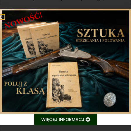
– Podczas polowania nikt nie zważa na mijające
godziny. Nie znaczy to jednak, że łowy nie mogą stać
się inspiracją dla wytwórcy zegarków kopertowych.
Ich imponującą kolekcję zgromadził Andrzej Bierówka,
myśliwy z dziesięcioletnim stażem, członek KŁ
„Ponowa” z Myślenic. Jego portret kreśli Marek Piotr
Krzemień;
– A co w myśliwskiej kuchni? Tomasz Michalski
proponuje kaszubski zylc z dzika, a Jolanta Maślak
faszerowanego szczupaka.
Zapraszamy do lektury!
WIĘCEJ INFORMACJI
Redakcja