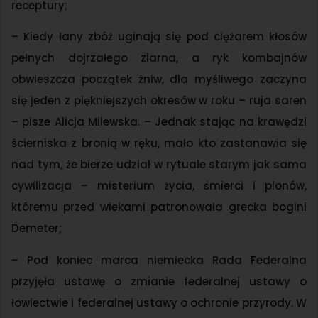
receptury;
– Kiedy łany zbóż uginają się pod ciężarem kłosów
pełnych dojrzałego ziarna, a ryk kombajnów
obwieszcza początek żniw, dla myśliwego zaczyna
się jeden z piękniejszych okresów w roku – ruja saren
– pisze Alicja Milewska. – Jednak stając na krawędzi
ścierniska z bronią w ręku, mało kto zastanawia się
nad tym, że bierze udział w rytuale starym jak sama
cywilizacja – misterium życia, śmierci i plonów,
któremu przed wiekami patronowała grecka bogini
Demeter;
– Pod koniec marca niemiecka Rada Federalna
przyjęła ustawę o zmianie federalnej ustawy o
łowiectwie i federalnej ustawy o ochronie przyrody. W