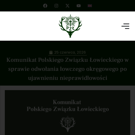
25 czerwca, 2026
Komunikat Polskiego Związku Łowieckiego w
sprawie odwołania łowczego okręgowego po
ujawnieniu nieprawidłowości