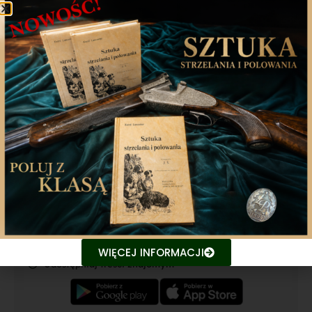
Poprzedni artykuł
Następny artykuł
Aplikacja mobilna
Nasza aplikacja to doskonały towarzysz każdego
miłośnika łowiectwa, który pragnie pozostać na
bieżąco z najnowszymi treściami związanych stron.
Śledź aktualne wydarzenia
WIĘCEJ INFORMACJI
Udostępniaj treści znajomym