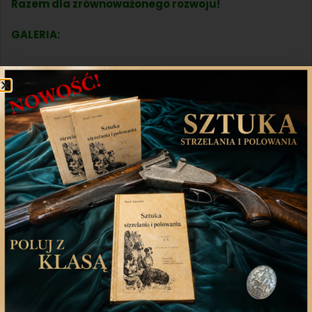
Razem dla zrównoważonego rozwoju!
GALERIA:
Udostępnij
Twitter
WhatsApp
Poprzedni artykuł
Następny artykuł