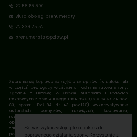
22 55 65 500
Biuro obsługi prenumeraty
22 336 75 52
prenumerata@pzlow.pl
Zabrania się kopiowania zdjęć oraz opisów (w całości lub
w części) bez zgody właściciela i administratora strony.
Zgodnie z Ustawą o Prawie Autorskim i Prawach
Pokrewnych z dnia 4 lutego 1994 roku (Dz.U.94 Nr 24 poz.
83, sprost.: Dz.U.94 Nr 43 poz.170) wykorzystywanie
autorskich pomysłów, rozwiązań, kopiowanie,
rozpowszechnianie zdjęć, fragmentów grafiki, tekstów
opisów w celach zarobkowych, bez zezwolenia autora jest
zabronione i stanowi naruszenie praw autorskich oraz
Serwis wykorzystuje pliki cookies do
podlega karze. Znaki towarowe i graficzne są własnością
poprawnego działania strony. Korzystanie z