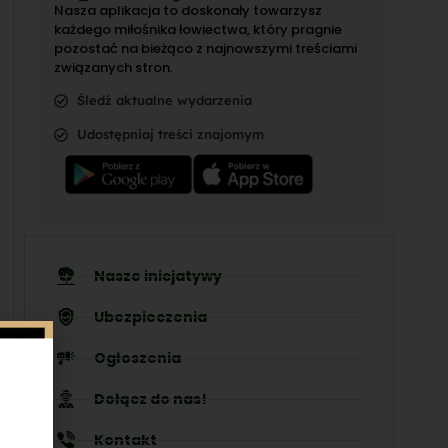
Nasza aplikacja to doskonały towarzysz
każdego miłośnika łowiectwa, który pragnie
pozostać na bieżąco z najnowszymi treściami
związanych stron.
Śledź aktualne wydarzenia
Udostępniaj treści znajomym
Nasze inicjatywy
Ubezpieczenia
Ogłoszenia
Dołącz do nas!
Kontakt