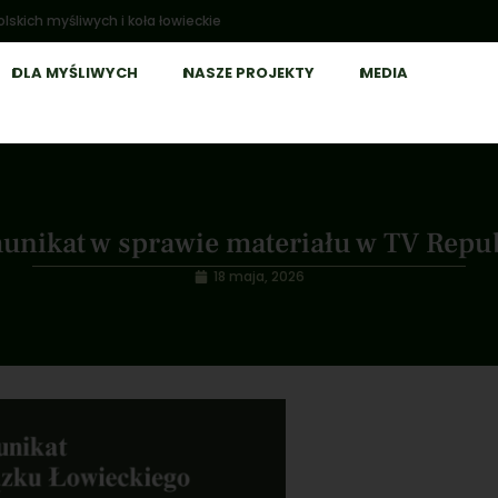
lskich myśliwych i koła łowieckie
DLA MYŚLIWYCH
NASZE PROJEKTY
MEDIA
nikat w sprawie materiału w TV Repu
18 maja, 2026