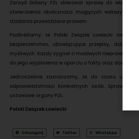
Zarząd Główny PZŁ skierował sprawę do właściwy
stwierdzenia okoliczności mogących wskazywać n
działania przewidziane prawem.
Podkreślamy, że Polski Związek Łowiecki nie ak
bezpieczeństwo, obowiązujące przepisy, dobre i
myśliwych. Każdy sygnał o możliwych nieprawidłowo
do jego wyjaśnienia w oparciu o fakty oraz dostępne
Jednocześnie zaznaczamy, że do czasu ustalen
odpowiedzialności konkretnych osób. Sprawa wym
ustawowe organy PZŁ.
Polski Związek Łowiecki
Udostępnij
Twitter
WhatsApp