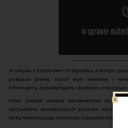
W związku z materiałem TV Republika, w którym pr
przepisów prawa, zasad etyki łowieckiej i wewn
informujemy, że podejmujemy działania zmierzające 
Polski Związek Łowiecki konsekwentnie stoi na 
obchodzenia obowiązujących procedur, naruszania
etyką łowiecką będą skutkowały odpowiednimi konse