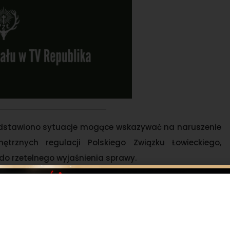
zedstawiono sytuacje mogące wskazywać na naruszenie
ętrznych regulacji Polskiego Związku Łowieckiego,
do rzetelnego wyjaśnienia sprawy.
stanowisku, że wszelkie przypadki łamania prawa,
 zasad bezpieczeństwa lub działania niezgodnego z
kwencjami.