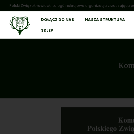
Polski Związek Łowiecki to ogólnokrajowa organizacja zrzeszająca po
DOŁĄCZ DO NAS
NASZA STRUKTURA
SKLEP
Komu