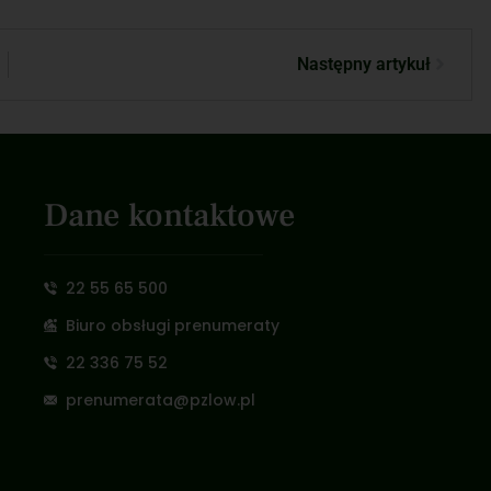
Następny artykuł
Dane kontaktowe
22 55 65 500
Biuro obsługi prenumeraty
22 336 75 52
prenumerata@pzlow.pl