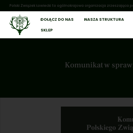
Polski Związek Łowiecki to ogólnokrajowa organizacja zrzeszająca po
DOŁĄCZ DO NAS
NASZA STRUKTURA
SKLEP
Komunikat w sprawi