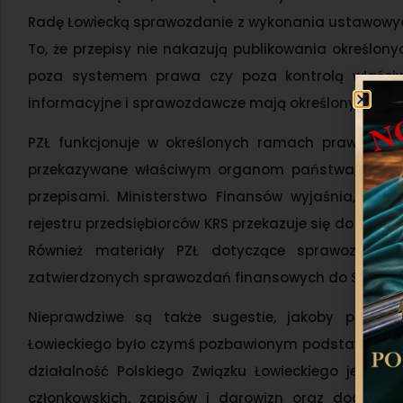
Radę Łowiecką sprawozdanie z wykonania ustawowych
To, że przepisy nie nakazują publikowania określon
poza systemem prawa czy poza kontrolą właściwy
informacyjne i sprawozdawcze mają określony przez 
PZŁ funkcjonuje w określonych ramach prawnych,
przekazywane właściwym organom państwa, w tym 
przepisami. Ministerstwo Finansów wyjaśnia, że
rejestru przedsiębiorców KRS przekazuje się do Szef
Również materiały PZŁ dotyczące sprawozdawczo
zatwierdzonych sprawozdań finansowych do Szefa K
Nieprawdziwe są także sugestie, jakoby przyjm
Łowieckiego było czymś pozbawionym podstawy prawne
działalność Polskiego Związku Łowieckiego jest f
członkowskich, zapisów i darowizn oraz dochodów