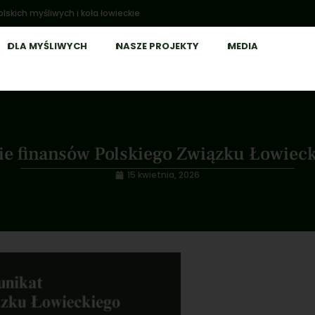
lskich myśliwych i koła łowieckie
DLA MYŚLIWYCH
NASZE PROJEKTY
MEDIA
e finansów Polskiego Związku Łowiecki
15 kwietnia, 2026