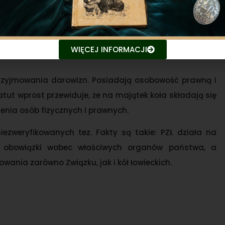
 PZŁ oraz kół łowieckich służy wyłącznie realizacji ich
 łowieckiej. Środki finansowe kół łowieckich są w
dzierżawną za obwody łowieckie oraz na wypłaty dla
WIĘCEJ INFORMACJI
rzyjmowania darowizn. Posiadają osobowość prawną i
tut wprost przewiduje, że na majątek koła składają się
enia osób fizycznych i prawnych.
iezweryfikowanych tez. Fakty są takie: PZŁ działa na
e obowiązki wobec właściwych organów państwa, a
nia zarówno Związku, jak i kół łowieckich.