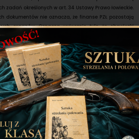
 zadań określonych w art. 34 Ustawy Prawo łowieckie.
ych dokumentów nie oznacza, że finanse PZŁ pozostają
ch organów. Oznacza wyłącznie tyle, że obowiązki
ustawę tryb, formę i adresatów.
 rachunkowych i podatkowych, a dane finansowe są
administracji skarbowej, zgodnie z obowiązującymi
 sprawozdania finansowe podmiotów niewpisanych do
a KAS, a same dokumenty objęte są tajemnicą skarbową.
ści kół łowieckich wskazują obowiązek wysyłania
AS.
owanie darowizn przez podmioty Polskiego Związku
j. Art. 35 ustawy Prawo łowieckie wprost stanowi, że
inansowana z funduszy własnych, wpisowego, składek
 z działalności gospodarczej. Ustawa wskazuje też