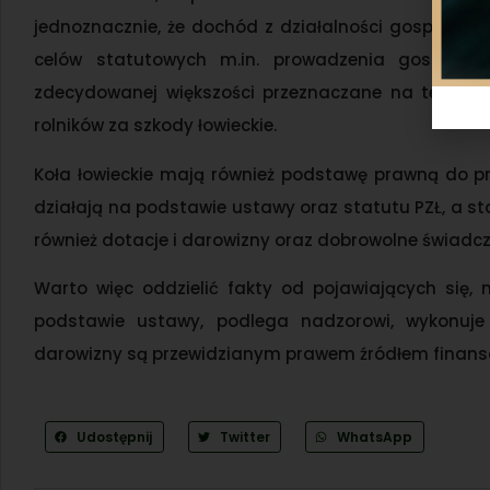
jednoznacznie, że dochód z działalności gospodarczej
celów statutowych m.in. prowadzenia gospodarki
zdecydowanej większości przeznaczane na tenutę 
rolników za szkody łowieckie.
Koła łowieckie mają również podstawę prawną do p
działają na podstawie ustawy oraz statutu PZŁ, a sta
również dotacje i darowizny oraz dobrowolne świadcz
Warto więc oddzielić fakty od pojawiających się, n
podstawie ustawy, podlega nadzorowi, wykonuj
darowizny są przewidzianym prawem źródłem finansowa
Udostępnij
Twitter
WhatsApp