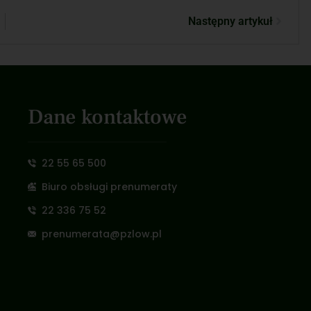
Następny artykuł
Dane kontaktowe
22 55 65 500
Biuro obsługi prenumeraty
22 336 75 52
prenumerata@pzlow.pl