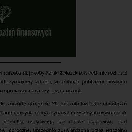
 zarzutami, jakoby Polski Związek Łowiecki „nie rozliczał
podtrzymujemy zdanie, że debata publiczna powinna
na uproszczeniach czy insynuacjach.
cki, zarządy okręgowe PZŁ ani koła łowieckie obowiązku
 finansowych, merytorycznych czy innych oświadczeń.
r ministra właściwego do spraw środowiska nad
owi coroczne, uprzednio zatwierdzone przez Naczelną