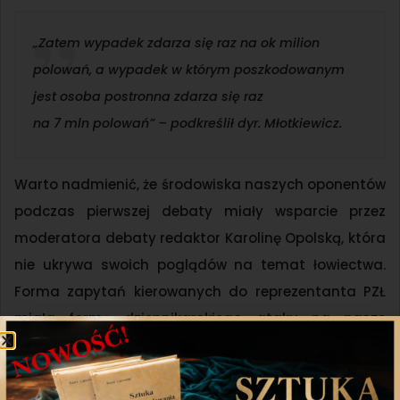
„Zatem wypadek zdarza się raz na ok milion
polowań, a wypadek w którym poszkodowanym
jest osoba postronna zdarza się raz
na 7 mln polowań” – podkreślił dyr. Młotkiewicz.
Warto nadmienić, że środowiska naszych oponentów
podczas pierwszej debaty miały wsparcie przez
moderatora debaty redaktor Karolinę Opolską, która
nie ukrywa swoich poglądów na temat łowiectwa.
Forma zapytań kierowanych do reprezentanta PZŁ
miała formę dziennikarskiego ataku na nasze
środowisko oraz przesłuchania.
Debata II