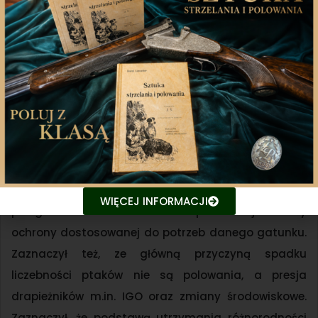
Druga debata dotyczyła propozycji zmian koalicji
„Niech żyją” w liście zwierząt łownych, ze szczególnym
uwzględnieniem wykluczenia z listy 13 gatunków
ptaków łownych. Prof. dr hab. Dariusz J. Gwiazdowicz,
który reprezentował Polski Związek Łowiecki podczas
tej debaty podkreślał, że celem wprowadzanych
zmian nie powinno być przesuwanie danego
gatunku z listy łownych na chronione, ale skuteczna
ochrona przyrody. Według prof. Gwiazdowicza
WIĘCEJ INFORMACJI
polega ona na znalezieniu odpowiedniej metody
ochrony dostosowanej do potrzeb danego gatunku.
Zaznaczył też, ze główną przyczyną spadku
liczebności ptaków nie są polowania, a presja
drapieżników m.in. IGO oraz zmiany środowiskowe.
Zaznaczył, że podstawą utrzymania różnorodności