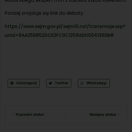
Mazurskiego, ekspert m.in z zakresu szkód łowieckich.
Poniżej znajduje się link do debaty:
https://www.sejm.gov.pl/sejm10.nsf/transmisje.xsp?
unid=9AA356852DCE3FC0C1258ADD0041360B#
Udostępnij
Twitter
WhatsApp
Poprzedni artykuł
Następny artykuł