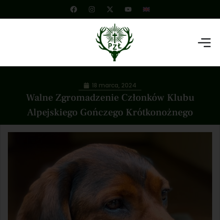
18 marca, 2024
Walne Zgromadzenie Członków Klubu
Alpejskiego Gończego Krótkonożnego