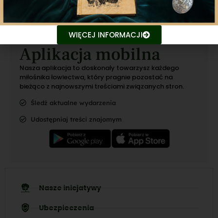
WIĘCEJ INFORMACJI
Aplikacja mobilna
Nasza aplikacja to doskonały towarzysz każdego
miłośnika łowiectwa, który pragnie pozostać na
bieżąco z najnowszymi treściami związanych stron.
Śledź aktualne wydarzenia
Udostępniaj treści znajomym
Nasze inicjatywy
Ubezpieczenia