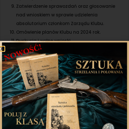
Zatwierdzenie sprawozdań oraz głosowanie
nad wnioskiem w sprawie udzielenia
absolutorium członkom Zarządu Klubu.
Omówienie planów Klubu na 2024 rok.
Dyskusja i wolne wnioski.
Podjęcie uchwał, głosowanie nad wnioskami. 13.
Zamknięcie obrad Walnego Zgromadzenia.
Udostępnij
Twitter
WhatsApp
Poprzedni artykuł
Następny artykuł