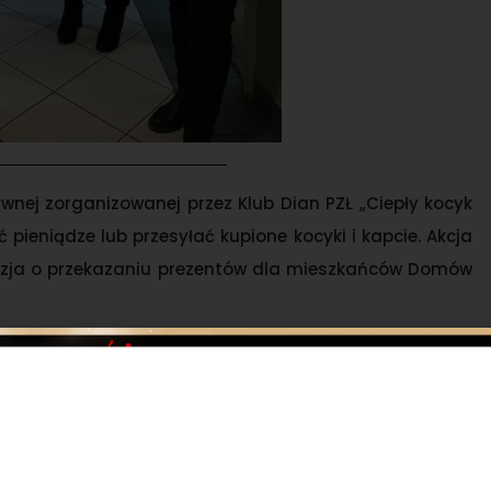
ywnej zorganizowanej przez Klub Dian PZŁ „Ciepły kocyk
pieniądze lub przesyłać kupione kocyki i kapcie. Akcja
yzja o przekazaniu prezentów dla mieszkańców Domów
zepyszne pasztety z dziczyzny, świąteczne pierniczki i
 w Starostwie Powiatowym w Nysie, gdzie Diany zostały
 Naczelnika Wydziału Rolnego i Ochrony Środowiska Pana