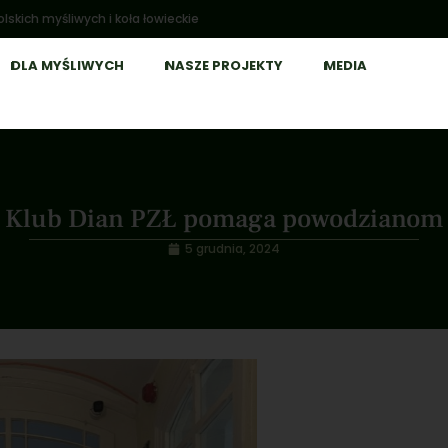
lskich myśliwych i koła łowieckie
DLA MYŚLIWYCH
NASZE PROJEKTY
MEDIA
Klub Dian PZŁ pomaga powodzianom
5 grudnia, 2024