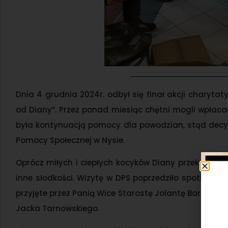
Dnia 4 grudnia 2024r. odbył się finał akcji charytat
od Diany”. Przez ponad miesiąc chętni mogli wpłacać 
była kontynuacją pomocy dla powodzian, stąd dec
Pomocy Społecznej w Nysie.
Oprócz miłych i ciepłych kocyków Diany przekazały pr
inne słodkości. Wizytę w DPS poprzedziło spotkanie
przyjęte przez Panią Wice Starostę Jolantę Barską i
Jacka Tarnowskiego.