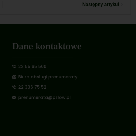
Następny artykuł
Dane kontaktowe
22 55 65 500
Biuro obsługi prenumeraty
22 336 75 52
prenumerata@pzlow.pl