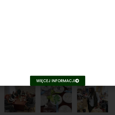
ali i na brać łowiecką można zawsze liczyć. To był dzień
których często już nikt nie pamięta, na ich zbolałych
WIĘCEJ INFORMACJI