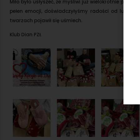
Miło było usłyszeć, że myśliwi już wielokrotnie pomag
pełen emocji, doświadczyłyśmy radości od ludzi, o 
twarzach pojawił się uśmiech.
Klub Dian PZŁ