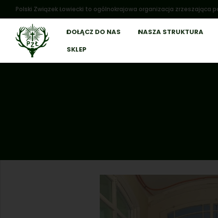
Polski Związek Łowiecki to ogólnokrajowa organizacja zrzeszająca po
DOŁĄCZ DO NAS
NASZA STRUKTURA
SKLEP