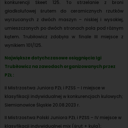
konkurencji Skeet 125. To strzelanie z broni
gładkolufowej śrutem do ceramicznych rzutków
wyrzucanych z dwóch maszyn – niskiej i wysokiej,
umieszczonych po dwóch stronach pola pod różnym
kątem. Trubiłowicz zdobyła w finale III miejsce z
wynikiem 101/125.
Największe dotychczasowe osiągnięcia Igi
Trubiłowicz na zawodach organizowanych przez
PZŁ :
II Mistrzostwa Juniora PZŁ i PZSS – I miejsce w
klasyfikacji indywidualnej w konkurencjach kulowych;
Siemianowice Śląskie 20.08.2023 r.
II Mistrzostwa Polski Juniora PZŁ i PZSS – IV miejsce w
klasyfikacji indywidualnej mix (śrut + kula);