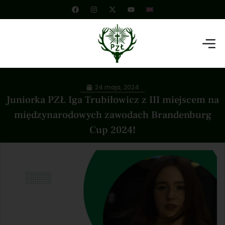
24 maja, 2024
Juniorka PZŁ Iga Trubiłowicz z III miejscem na
międzynarodowych zawodach Brandenburg
Cup 2024!