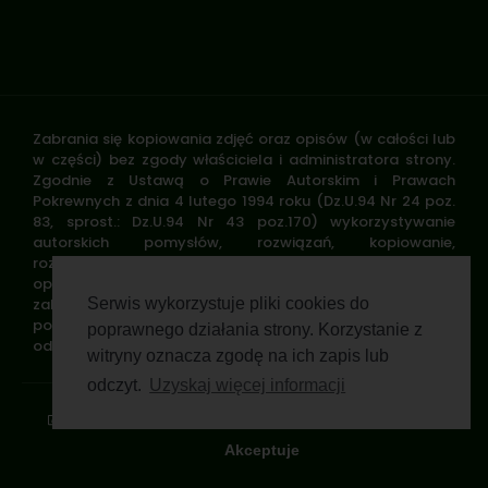
Zabrania się kopiowania zdjęć oraz opisów (w całości lub
w części) bez zgody właściciela i administratora strony.
Zgodnie z Ustawą o Prawie Autorskim i Prawach
Pokrewnych z dnia 4 lutego 1994 roku (Dz.U.94 Nr 24 poz.
83, sprost.: Dz.U.94 Nr 43 poz.170) wykorzystywanie
autorskich pomysłów, rozwiązań, kopiowanie,
rozpowszechnianie zdjęć, fragmentów grafiki, tekstów
opisów w celach zarobkowych, bez zezwolenia autora jest
zabronione i stanowi naruszenie praw autorskich oraz
Serwis wykorzystuje pliki cookies do
podlega karze. Znaki towarowe i graficzne są własnością
poprawnego działania strony. Korzystanie z
odpowiednich firm i/lub instytucji.
witryny oznacza zgodę na ich zapis lub
odczyt.
Uzyskaj więcej informacji
Standardy ochrony małoletnich
Polityka prywatności
Klauzula informacyjna
Regulamin profilu
Pomoc zdalna
Wsparcie GWP Wirtualnie
Akceptuje
© 2026 Polski Związek Łowiecki. All rights reserved