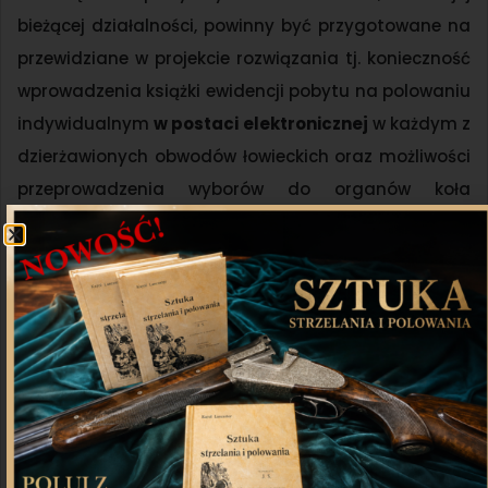
bieżącej działalności, powinny być przygotowane na
przewidziane w projekcie rozwiązania tj. konieczność
wprowadzenia książki ewidencji pobytu na polowaniu
indywidualnym
w postaci elektronicznej
w każdym z
dzierżawionych obwodów łowieckich oraz możliwości
przeprowadzenia wyborów do organów koła
łowieckiego pomimo trwającego stanu zagrożenia
epidemicznego.
Udostępnij
Twitter
WhatsApp
Poprzedni artykuł
Następny artykuł