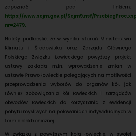
zapoznać pod linkiem:
https://www.sejm.gov.pl/Sejm9.nsf/PrzebiegProc.xs
nr=2479
.
Należy podkreślić, że w wyniku starań Ministerstwa
Klimatu i Środowiska oraz Zarządu Głównego
Polskiego Związku Łowieckiego powyższy projekt
ustawy zakłada m.in. wprowadzenie zmian w
ustawie Prawo łowieckie polegających na możliwości
przeprowadzenia wyborów do organów kół, jak
również zobowiązania kół łowieckich i zarządców
obwodów łowieckich do korzystania z ewidencji
pobytu myśliwych na polowaniach indywidualnych w
formie elektronicznej.
W związku z powyższym koła łowieckie, w swojej