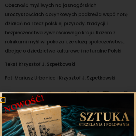
Obecność myśliwych na jasnogórskich
uroczystościach dożynkowych podkreśla wspólnotę
działań na rzecz polskiej przyrody, tradycji i
bezpieczeństwa żywnościowego kraju. Razem z
rolnikami myśliwi pokazali, że służą społeczeństwu,
dbając o dziedzictwo kulturowe i naturalne Polski.
Tekst Krzysztof J. Szpetkowski
Fot. Mariusz Urbaniec i Krzysztof J. Szpetkowski