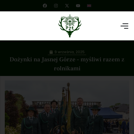
9 września, 2025
Dożynki na Jasnej Górze – myśliwi razem z
rolnikami