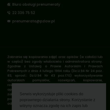
Biuro obsługi prenumeraty
22 336 75 52
prenumerata@pzlow.pl
Zabrania się kopiowania zdjęć oraz opisów (w całości lub
w części) bez zgody właściciela i administratora strony.
Zgodnie z Ustawą o Prawie Autorskim i Prawach
Pokrewnych z dnia 4 lutego 1994 roku (Dz.U.94 Nr 24 poz.
83, sprost.: Dz.U.94 Nr 43 poz.170) wykorzystywanie
autorskich pomysłów, rozwiązań, kopiowanie,
rozpowszechnianie zdjęć, fragmentów grafiki, tekstów
opisów w celach zarobkowych, bez zezwolenia autora jest
zabronione i stanowi naruszenie praw autorskich oraz
Serwis wykorzystuje pliki cookies do
podlega karze. Znaki towarowe i graficzne są własnością
poprawnego działania strony. Korzystanie z
odpowiednich firm i/lub instytucji.
witryny oznacza zgodę na ich zapis lub