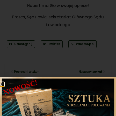
Hubert ma Go w swojej opiece!
Prezes, Sędziowie, sekretariat Głównego Sądu
Łowieckiego
Udostępnij
Twitter
WhatsApp
Poprzedni artykuł
Następny artykuł
Aplikacja mobilna