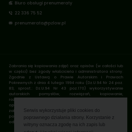
Biuro obsługi prenumeraty
22 336 75 52
prenumerata@pzlow.pl
Zabrania się kopiowania zdjęć oraz opisów (w całości lub
w części) bez zgody właściciela i administratora strony.
Zgodnie z Ustawą o Prawie Autorskim i Prawach
Pokrewnych z dnia 4 lutego 1994 roku (Dz.U.94 Nr 24 poz.
83, sprost.: Dz.U.94 Nr 43 poz.170) wykorzystywanie
autorskich pomysłów, rozwiązań, kopiowanie,
rozpowszechnianie zdjęć, fragmentów grafiki, tekstów
opisów w celach zarobkowych, bez zezwolenia autora jest
zabronione i stanowi naruszenie praw autorskich oraz
Serwis wykorzystuje pliki cookies do
podlega karze. Znaki towarowe i graficzne są własnością
poprawnego działania strony. Korzystanie z
odpowiednich firm i/lub instytucji.
witryny oznacza zgodę na ich zapis lub