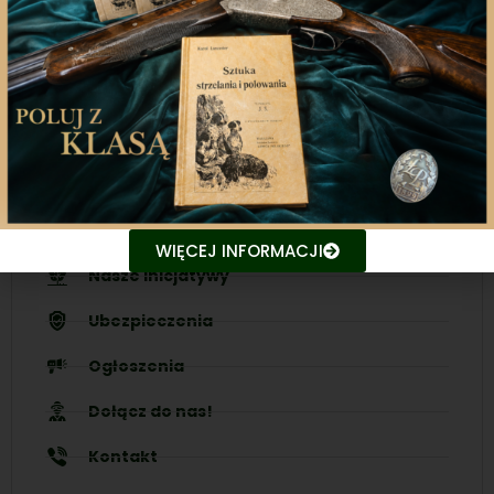
Nasza aplikacja to doskonały towarzysz każdego
miłośnika łowiectwa, który pragnie pozostać na
bieżąco z najnowszymi treściami związanych stron.
Śledź aktualne wydarzenia
Udostępniaj treści znajomym
WIĘCEJ INFORMACJI
Nasze inicjatywy
Ubezpieczenia
Ogłoszenia
Dołącz do nas!
Kontakt