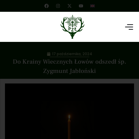
17 października, 2024
Do Krainy Wiecznych Łowów odszedł śp.
Zygmunt Jabłoński