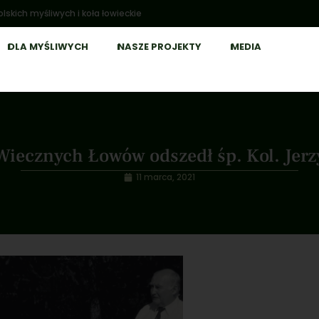
lskich myśliwych i koła łowieckie
DLA MYŚLIWYCH
NASZE PROJEKTY
MEDIA
Wiecznych Łowów odszedł śp. Kol. Jer
11 marca, 2021