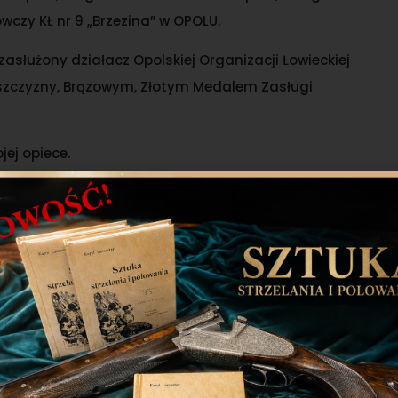
wczy KŁ nr 9 „Brzezina” w OPOLU.
asłużony działacz Opolskiej Organizacji Łowieckiej
zczyzny, Brązowym, Złotym Medalem Zasługi
jej opiece.
 marca 2021 r. ( środa ) o godz. 11:00 w Starej Kaplicy
eś przy ul. Cmentarnej wraz z odprowadzeniem zwłok