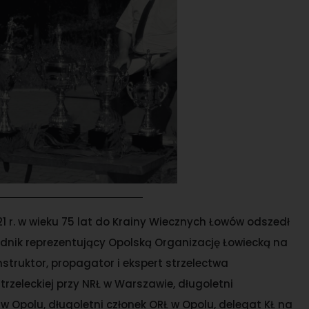
1 r. w wieku 75 lat do Krainy Wiecznych Łowów odszedł
odnik reprezentujący Opolską Organizację Łowiecką na
struktor, propagator i ekspert strzelectwa
rzeleckiej przy NRŁ w Warszawie, długoletni
 w Opolu, długoletni członek ORŁ w Opolu, delegat KŁ na