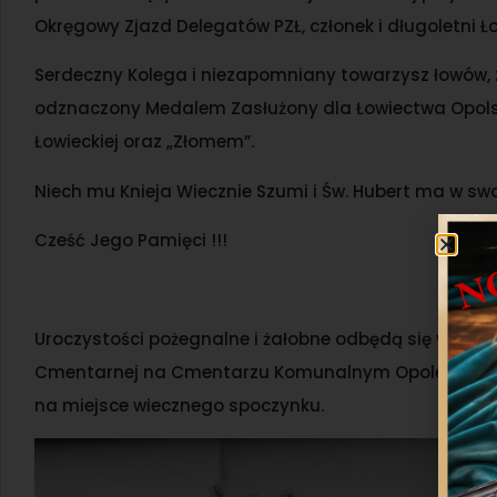
Okręgowy Zjazd Delegatów PZŁ, członek i długoletni Ło
Serdeczny Kolega i niezapomniany towarzysz łowów, z
odznaczony Medalem Zasłużony dla Łowiectwa Opols
Łowieckiej oraz „Złomem”.
Niech mu Knieja Wiecznie Szumi i Św. Hubert ma w swo
Cześć Jego Pamięci !!!
Uroczystości pożegnalne i żałobne odbędą się w dniu 17
Cmentarnej na Cmentarzu Komunalnym Opole – Półwi
na miejsce wiecznego spoczynku.