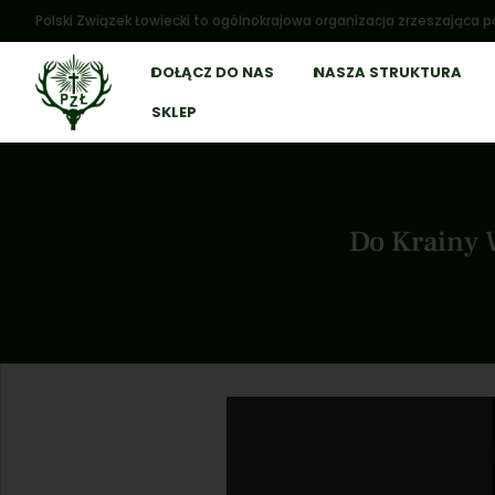
Polski Związek Łowiecki to ogólnokrajowa organizacja zrzeszająca po
DOŁĄCZ DO NAS
NASZA STRUKTURA
SKLEP
Do Krainy 