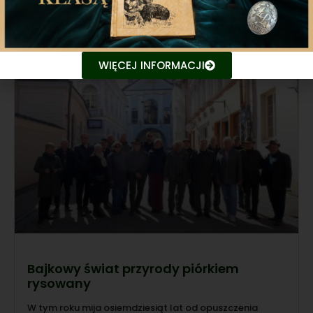
28 kwietnia 2025
WIĘCEJ INFORMACJI
Bajkowy świat przyrody piórkiem
rysowany
W tym roku mija osiemdziesiąt lat od opuszczenia