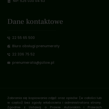
NIP: 526 030 04 63
Dane kontaktowe
22 55 65 500
Biuro obsługi prenumeraty
22 336 75 52
prenumerata@pzlow.pl
Zabrania się kopiowania zdjęć oraz opisów (w całości lub
w części) bez zgody właściciela i administratora strony.
Zgodnie z Ustawą o Prawie Autorskim i Prawach