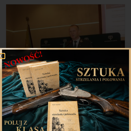
XXV KZD PZŁ – Rafał Malec
podsumowuje kadencję NRŁ
Podczas XXV Krajowego Zjazdu Delegatów Polskiego
Związku Łowieckiego Rafał Malec,