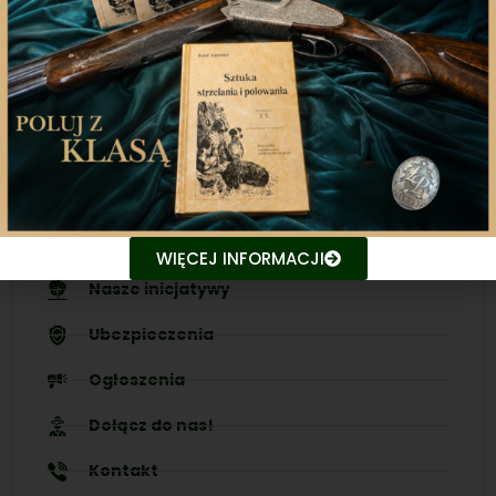
Nasza aplikacja to doskonały towarzysz każdego
miłośnika łowiectwa, który pragnie pozostać na
bieżąco z najnowszymi treściami związanych stron.
Śledź aktualne wydarzenia
Udostępniaj treści znajomym
WIĘCEJ INFORMACJI
Nasze inicjatywy
Ubezpieczenia
Ogłoszenia
Dołącz do nas!
Kontakt