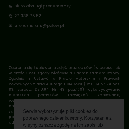
Biuro obsługi prenumeraty
22 336 75 52
prenumerata@pzlow.pl
Zabrania się kopiowania zdjęć oraz opisów (w całości lub
w części) bez zgody właściciela i administratora strony.
Zgodnie z Ustawą o Prawie Autorskim i Prawach
Pokrewnych z dnia 4 lutego 1994 roku (Dz.U.94 Nr 24 poz.
83, sprost.: Dz.U.94 Nr 43 poz.170) wykorzystywanie
autorskich pomysłów, rozwiązań, kopiowanie,
rozpowszechnianie zdjęć, fragmentów grafiki, tekstów
opisów w celach zarobkowych, bez zezwolenia autora jest
zabronione i stanowi naruszenie praw autorskich oraz
Serwis wykorzystuje pliki cookies do
podlega karze. Znaki towarowe i graficzne są własnością
poprawnego działania strony. Korzystanie z
odpowiednich firm i/lub instytucji.
witryny oznacza zgodę na ich zapis lub