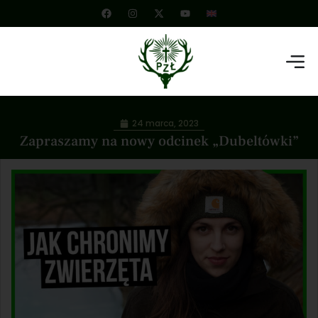
24 marca, 2023
Zapraszamy na nowy odcinek „Dubeltówki”