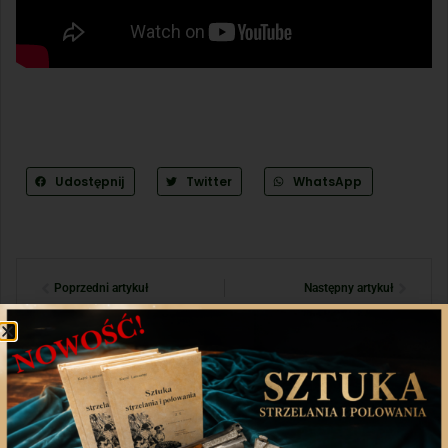
Udostępnij
Twitter
WhatsApp
Poprzedni artykuł
Następny artykuł
Aplikacja mobilna