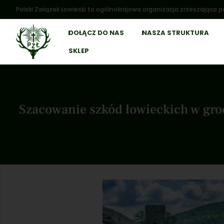
Polski Związek Łowiecki to ogólnokrajowa organizacja zrzeszająca po
DOŁĄCZ DO NAS
NASZA STRUKTURA
SKLEP
Szacowanie szkód łowieckich w gro