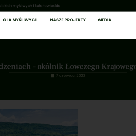
lskich myśliwych i koła łowieckie
DLA MYŚLIWYCH
NASZE PROJEKTY
MEDIA
dzeniach – okólnik Łowczego Krajowego 
7 czerwca, 2022