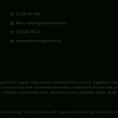
22 55 65 500
Biuro obsługi prenumeraty
22 336 75 52
prenumerata@pzlow.pl
zęści) bez zgody właściciela i administratora strony. Zgodnie z U
.170) wykorzystywanie autorskich pomysłów, rozwiązań, kopiowanie, 
i stanowi naruszenie praw autorskich oraz podlega karze. Znaki
 małoletnich
Polityka prywatności
Klauzula informacyjna
Regulamin prof