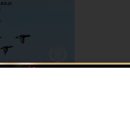
rafił kolejny projekt rozporządzenia Ministra Klimatu i
olowań na zwierzęta łowne.
orium, czyli całorocznego okresu ochronnego, na siedem
cy, cyraneczki, łyski, słonki i jarząbka), a nie tak jak