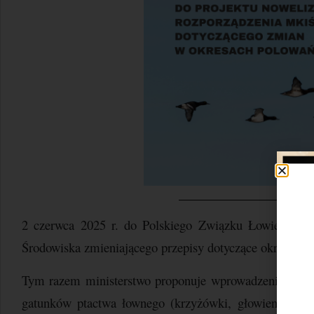
2 czerwca 2025 r. do Polskiego Związku Łowieckiego t
Środowiska zmieniającego przepisy dotyczące okresów p
Tym razem ministerstwo proponuje wprowadzenie morat
gatunków ptactwa łownego (krzyżówki, głowienki, czerni