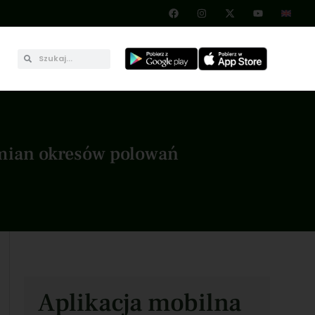
zmian okresów polowań
Aplikacja mobilna