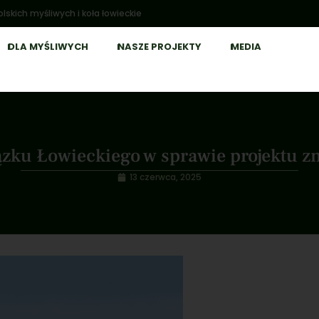
lskich myśliwych i koła łowieckie
DLA MYŚLIWYCH
NASZE PROJEKTY
MEDIA
ązku Łowieckiego w sprawie projektu 
13 czerwca, 2025