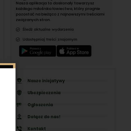
Nasza aplikacja to doskonały towarzysz
każdego miłośnika łowiectwa, który pragnie
pozostać na bieżąco z najnowszymi treściami
związanych stron.
Śledź aktualne wydarzenia
Udostępniaj treści znajomym
Nasze inicjatywy
Ubezpieczenia
Ogłoszenia
Dołącz do nas!
Kontakt