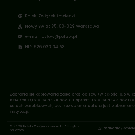
Polski Związek Łowiecki
Nowy Świat 35, 00-029 Warszawa
e-mail: pzlow@pzlow.pl
NIP: 526 030 04 63
Zabrania się kopiowania zdjęć oraz opisów (w całości lub w c
1994 roku (Dz.U.94 Nr 24 poz. 83, sprost.: Dz.U.94 Nr 43 poz
celach zarobkowych, bez zezwolenia autora jest zabronione 
instytucji.
© 2026 Polski Związek Łowiecki. All rights
Standardy ochrony
reserved