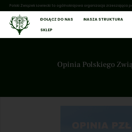
Polski Związek Łowiecki to ogólnokrajowa organizacja zrzeszająca po
DOŁĄCZ DO NAS
NASZA STRUKTURA
SKLEP
Opinia Polskiego Zwi