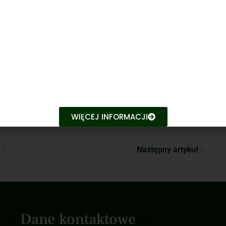
zaliśmy resortowi naszą opinię, której treść udostępniamy
WIĘCEJ INFORMACJI
Następny artykuł
Dane kontaktowe