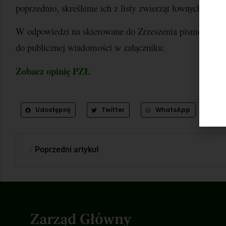
poprzednio, skreślenie ich z listy zwierząt łownych.
W odpowiedzi na skierowane do Zrzeszenia pismo, przeka
do publicznej wiadomości w załączniku:
Zobacz opinię PZŁ
Udostępnij
Twitter
WhatsApp
Poprzedni artykuł
Zarząd Główny