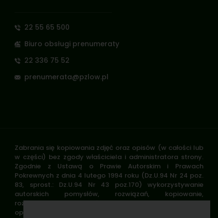
22 55 65 500
Biuro obsługi prenumeraty
22 336 75 52
prenumerata@pzlow.pl
Zabrania się kopiowania zdjęć oraz opisów (w całości lub
w części) bez zgody właściciela i administratora strony.
Zgodnie z Ustawą o Prawie Autorskim i Prawach
Pokrewnych z dnia 4 lutego 1994 roku (Dz.U.94 Nr 24 poz.
83, sprost.: Dz.U.94 Nr 43 poz.170) wykorzystywanie
autorskich pomysłów, rozwiązań, kopiowanie,
rozpowszechnianie zdjęć, fragmentów grafiki, tekstów
opisów w celach zarobkowych, bez zezwolenia autora jest