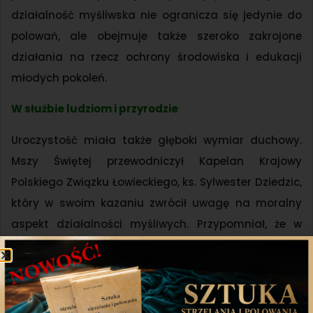
działalność myśliwska nie ogranicza się jedynie do
polowań, ale obejmuje także szeroko zakrojone
działania na rzecz ochrony środowiska i edukacji
młodych pokoleń.
W służbie ludziom i przyrodzie
Uroczystość miała także głęboki wymiar duchowy.
Mszy Świętej przewodniczył Kapelan Krajowy
Polskiego Związku Łowieckiego, ks. Sylwester Dziedzic,
który w swoim kazaniu zwrócił uwagę na moralny
aspekt działalności myśliwych. Przypomniał, że w
służbie przyrodzie i człowiekowi nie jesteśmy sami –
naszą drogę wspiera wiara oraz wartości, które od
wieków kształtują tożsamość myśliwych.