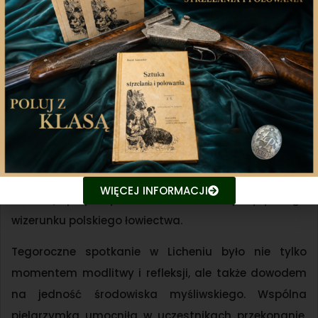
Pielgrzymka była również okazją do spotkania
myśliwych z Klubu Dian Polskiego Związku
Łowieckiego, na czele z Aleksandrą Szulc. Myśliwskie
Diany podkreśliły swoją rolę w łowiectwie, mówiąc o
zaangażowaniu kobiet w edukację ekologiczną,
WIĘCEJ INFORMACJI
ochronę przyrody oraz budowanie pozytywnego
wizerunku polskiego łowiectwa.
Tegoroczne spotkanie w Licheniu było nie tylko
momentem modlitwy i refleksji, ale także dowodem
na jedność środowiska myśliwskiego. Wspólna
pielgrzymka umocniła w uczestnikach przekonanie,