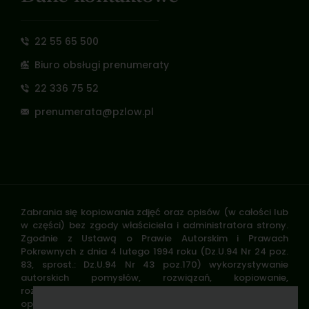
22 55 65 500
Biuro obsługi prenumeraty
22 336 75 52
prenumerata@pzlow.pl
Zabrania się kopiowania zdjęć oraz opisów (w całości lub
w części) bez zgody właściciela i administratora strony.
Zgodnie z Ustawą o Prawie Autorskim i Prawach
Pokrewnych z dnia 4 lutego 1994 roku (Dz.U.94 Nr 24 poz.
83, sprost.: Dz.U.94 Nr 43 poz.170) wykorzystywanie
autorskich pomysłów, rozwiązań, kopiowanie,
rozpowszechnianie zdjęć, fragmentów grafiki, tekstów
opisów w celach zarobkowych, bez zezwolenia autora jest