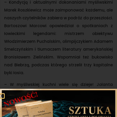
– Kondycją i aktualnymi dokonaniami myśliwskimi
Marek Roszkiewicz może zaimponować każdemu, ale
naszych czytelników zabiera w podróż do przeszłości.
Bartoszowi Marcowi opowiedział o spotkaniach z
łowieckimi legendami: mistrzem obiektywu
Włodzimierzem Puchalskim, olimpijczykiem Adamem
Smelczyńskim i tłumaczem literatury amerykańskiej
Bronisławem Zielińskim. Wspomniał też bukowisko
nad Biebrzą, podczas którego strzelił trzy kapitalne
byki łosia.
– W myśliwskiej kuchni wiele się dzieje! Jolanta
Maślak proponuje roladki, natomiast Tomasz
Michalski kaszankę. Wszystko to oczywiście z dzika!
Zapraszamy do lektury!