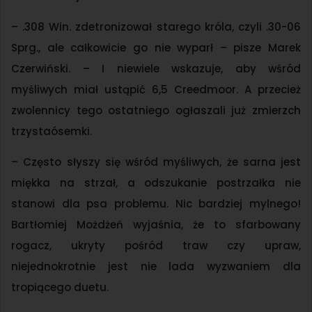
– .308 Win. zdetronizował starego króla, czyli .30-06
Sprg., ale całkowicie go nie wyparł – pisze Marek
Czerwiński. – I niewiele wskazuje, aby wśród
myśliwych miał ustąpić 6,5 Creedmoor. A przecież
zwolennicy tego ostatniego ogłaszali już zmierzch
trzystaósemki.
– Często słyszy się wśród myśliwych, że sarna jest
miękka na strzał, a odszukanie postrzałka nie
stanowi dla psa problemu. Nic bardziej mylnego!
Bartłomiej Możdżeń wyjaśnia, że to sfarbowany
rogacz, ukryty pośród traw czy upraw,
niejednokrotnie jest nie lada wyzwaniem dla
tropiącego duetu.