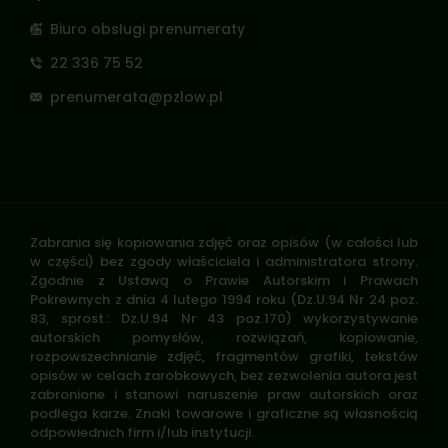
Biuro obsługi prenumeraty
22 336 75 52
prenumerata@pzlow.pl
Zabrania się kopiowania zdjęć oraz opisów (w całości lub
w części) bez zgody właściciela i administratora strony.
Zgodnie z Ustawą o Prawie Autorskim i Prawach
Pokrewnych z dnia 4 lutego 1994 roku (Dz.U.94 Nr 24 poz.
83, sprost.: Dz.U.94 Nr 43 poz.170) wykorzystywanie
autorskich pomysłów, rozwiązań, kopiowanie,
rozpowszechnianie zdjęć, fragmentów grafiki, tekstów
opisów w celach zarobkowych, bez zezwolenia autora jest
zabronione i stanowi naruszenie praw autorskich oraz
podlega karze. Znaki towarowe i graficzne są własnością
odpowiednich firm i/lub instytucji.