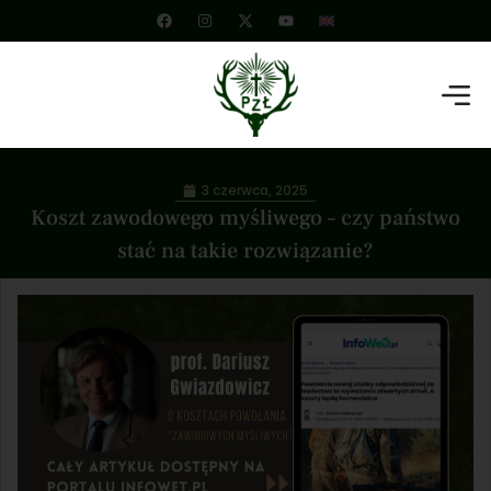
3 czerwca, 2025
Koszt zawodowego myśliwego – czy państwo
stać na takie rozwiązanie?