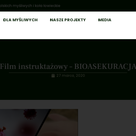
lskich myśliwych i koła łowieckie
DLA MYŚLIWYCH
NASZE PROJEKTY
MEDIA
Film instruktażowy – BIOASEKURACJ
27 marca, 2020