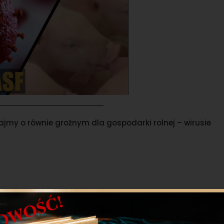
jmy o równie groźnym dla gospodarki rolnej – wirusie
 także pokazane w filmie instruktażowym dokumenty