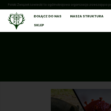
Polski Związek Łowiecki to ogólnokrajowa organizacja zrzeszająca po
DOŁĄCZ DO NAS
NASZA STRUKTURA
SKLEP