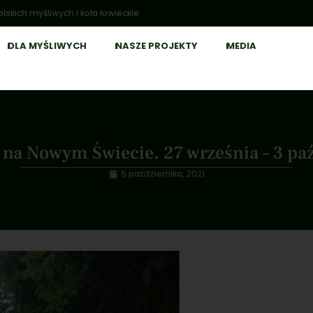
lskich myśliwych i koła łowieckie
DLA MYŚLIWYCH
NASZE PROJEKTY
MEDIA
 na Nowym Świecie. 27 września – 3 pa
5 października, 2021