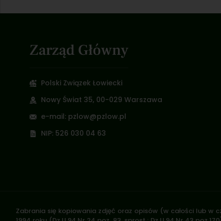
Zarząd Główny
Polski Związek Łowiecki
Nowy Świat 35, 00-029 Warszawa
e-mail: pzlow@pzlow.pl
NIP: 526 030 04 63
Zabrania się kopiowania zdjęć oraz opisów (w całości lub w c
1994 roku (Dz.U.94 Nr 24 poz. 83, sprost.: Dz.U.94 Nr 43 poz