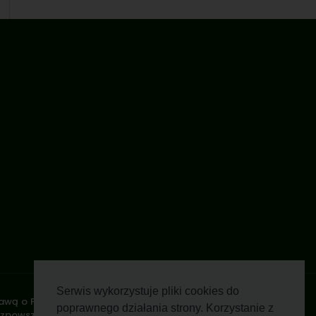
Serwis wykorzystuje pliki cookies do
stawą o Prawie Autorskim i Prawach Pokrewnych z dnia 4 lutego
poprawnego działania strony. Korzystanie z
rozpowszechnianie zdjęć, fragmentów grafiki, tekstów opisów w