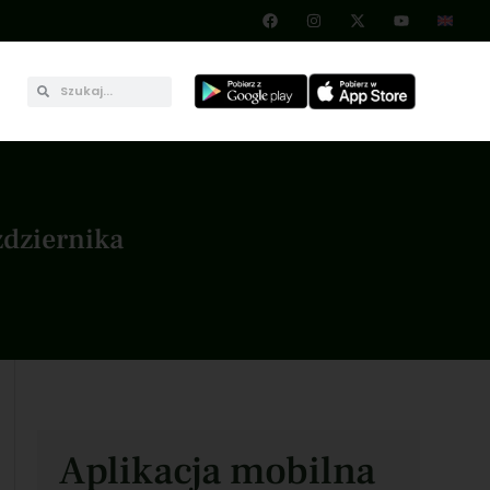
ździernika
Aplikacja mobilna