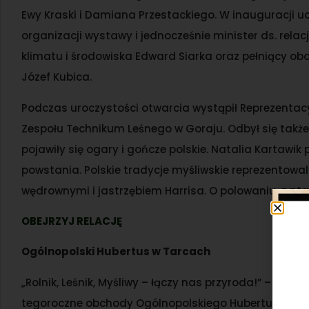
Ewy Kraski i Damiana Przestackiego. W inauguracji uc
organizacji wystawy i jednocześnie minister ds. rel
klimatu i środowiska Edward Siarka oraz pełniący o
Józef Kubica.
Podczas uroczystości otwarcia wystąpił Reprezentacy
Zespołu Technikum Leśnego w Goraju. Odbył się także
pojawiły się ogary i gończe polskie. Natalia Kartawik 
powstania. Polskie tradycje myśliwskie reprezentowal
wędrownymi i jastrzębiem Harrisa. O polowaniu z pt
OBEJRZYJ RELACJĘ
Ogólnopolski Hubertus w Tarcach
„Rolnik, Leśnik, Myśliwy – łączy nas przyroda!” – po
tegoroczne obchody Ogólnopolskiego Hubertusa. Świę