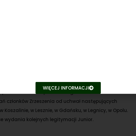
ał gości i dokonał oficjalnego otwarcia wydarzenia. Na
roczystości czekało mnóstwo atrakcji. Po szczegóły
.
WIĘCEJ INFORMACJI
ę posiedzenie Zarządu Głównego PZŁ. Posiedzenie to
łań członków Zrzeszenia od uchwał następujących
 Koszalinie, w Lesznie, w Gdańsku, w Legnicy, w Opolu.
e wydania kolejnych legitymacji Junior.