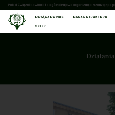
Polski Związek Łowiecki to ogólnokrajowa organizacja zrzeszająca po
DOŁĄCZ DO NAS
NASZA STRUKTURA
SKLEP
Działania