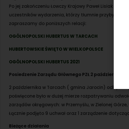
Po jej zakończeniu Łowczy Krajowy Paweł Lisiak powit
uczestników wydarzenia, którzy tłumnie przybyli na u
zapraszamy do poniższych relacji:
OGÓLNOPOLSKI HUBERTUS W TARCACH
HUBERTOWSKIE ŚWIĘTO W WIELKOPOLSCE
OGÓLNOPOLSKI HUBERTUS 2021
Posiedzenie Zarządu Głównego PZŁ 2 października br
2 października w Tarcach ( gmina Jarocin) odbyło si
poświęcone było w dużej mierze rozpatrywaniu odwo
zarządów okręgowych: w Przemyślu, w Zielonej Górze, w
Łącznie podjęto 9 uchwał oraz 1 zarządzenie dotycząc
Bieżące działania