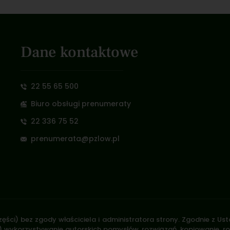
Dane kontaktowe
22 55 65 500
Biuro obsługi prenumeraty
22 336 75 52
prenumerata@pzlow.pl
zęści) bez zgody właściciela i administratora strony. Zgodnie z U
.170) wykorzystywanie autorskich pomysłów, rozwiązań, kopiowanie, 