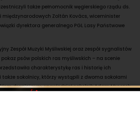
zestniczyli także pełnomocnik węgierskiego rządu ds.
acji międzynarodowych Zoltán Kovács, wiceminister
bowiązki dyrektora generalnego PGL Lasy Państwowe
jny Zespół Muzyki Myśliwskiej oraz zespół sygnalistów
 pokaz psów polskich ras myśliwskich – na scenie
przedstawiła charakterystykę ras i historię ich
i także sokolnicy, którzy wystąpili z dwoma sokołami
akiem drapieżnym opowiedział sokolnik Adam Mroczek.
d tym hasłem w Tarcach pod Jarocinem odbyły się
to rozpoczęło się od uroczystej mszy hubertowskiej.