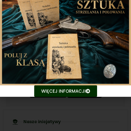
Aplikacja mobilna
Nasza aplikacja to doskonały towarzysz każdego
miłośnika łowiectwa, który pragnie pozostać na
bieżąco z najnowszymi treściami związanych stron.
Śledź aktualne wydarzenia
Udostępniaj treści znajomym
WIĘCEJ INFORMACJI
Nasze inicjatywy