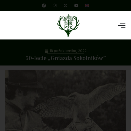
18 października, 2022
50-lecie „Gniazda Sokolników”