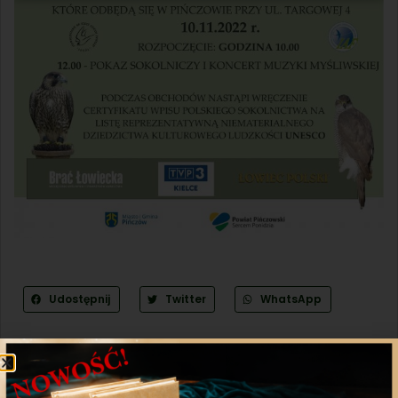
Udostępnij
Twitter
WhatsApp
Poprzedni artykuł
Następny artykuł