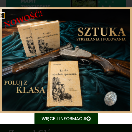
Ogłaszamy laureatów konkursu na
nazwę aplikacji do rejestrowania
obserwacji zwierząt
Informujemy o rozstrzygnięciu konkursu na nazwę
aplikacji służącej do zapisywania
5 lipca 2024
WIĘCEJ INFORMACJI