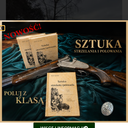
Akcja „Noga z gazu – zwierzęta nie
znają znaków drogowych” w Poznaniu
W czwartkowe przedpołudnie Policjanci z Wydziału
Ruchu Drogowego KWP w