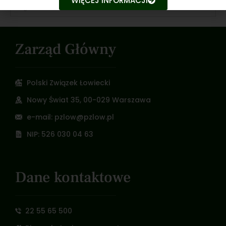
WIĘCEJ INFORMACJI
1 grudnia 2023
Zarząd Główny
Polski Związek Łowiecki
Nowy Świat 35, 00-029 Warszawa
e-mail: pzlow@pzlow.pl
NIP: 526 030 04 63
Dane kontaktowe
22 55 65 500