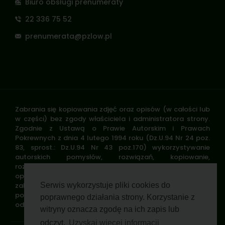
Biuro obsługi prenumeraty
22 336 75 52
prenumerata@pzlow.pl
Zabrania się kopiowania zdjęć oraz opisów (w całości lub
w części) bez zgody właściciela i administratora strony.
Zgodnie z Ustawą o Prawie Autorskim i Prawach
Pokrewnych z dnia 4 lutego 1994 roku (Dz.U.94 Nr 24 poz.
83, sprost.: Dz.U.94 Nr 43 poz.170) wykorzystywanie
autorskich pomysłów, rozwiązań, kopiowanie,
rozpowszechnianie zdjęć, fragmentów grafiki, tekstów
opisów w celach zarobkowych, bez zezwolenia autora jest
zabronione i stanowi naruszenie praw autorskich oraz
Serwis wykorzystuje pliki cookies do
podlega karze. Znaki towarowe i graficzne są własnością
poprawnego działania strony. Korzystanie z
odpowiednich firm i/lub instytucji.
witryny oznacza zgodę na ich zapis lub
odczyt.
Uzyskaj więcej informacji