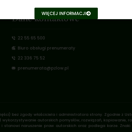
WIĘCEJ INFORMACJI
Dane kontaktowe
22 55 65 500
Biuro obsługi prenumeraty
22 336 75 52
prenumerata@pzlow.pl
zęści) bez zgody właściciela i administratora strony. Zgodnie z U
.170) wykorzystywanie autorskich pomysłów, rozwiązań, kopiowanie, 
i stanowi naruszenie praw autorskich oraz podlega karze. Znaki