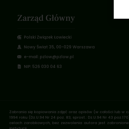
Zarząd Główny
Polski Związek Łowiecki
Nowy Świat 35, 00-029 Warszawa
e-mail: pzlow@pzlow.pl
NIP: 526 030 04 63
Zabrania się kopiowania zdjęć oraz opisów (w całości lub w c
1994 roku (Dz.U.94 Nr 24 poz. 83, sprost.: Dz.U.94 Nr 43 poz
celach zarobkowych, bez zezwolenia autora jest zabronione 
instytucji.