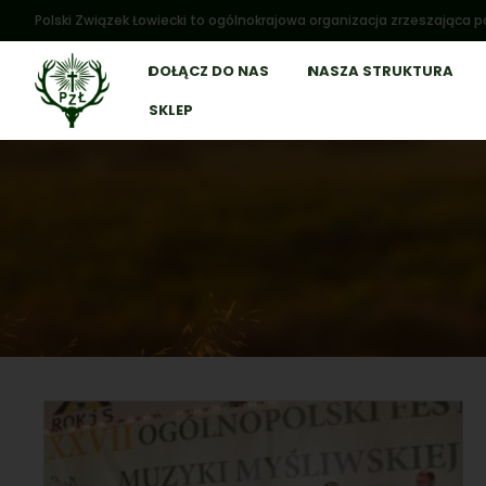
Polski Związek Łowiecki to ogólnokrajowa organizacja zrzeszająca po
DOŁĄCZ DO NAS
NASZA STRUKTURA
SKLEP