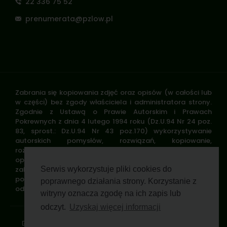
22 336 75 52
prenumerata@pzlow.pl
Zabrania się kopiowania zdjęć oraz opisów (w całości lub
w części) bez zgody właściciela i administratora strony.
Zgodnie z Ustawą o Prawie Autorskim i Prawach
Pokrewnych z dnia 4 lutego 1994 roku (Dz.U.94 Nr 24 poz.
83, sprost.: Dz.U.94 Nr 43 poz.170) wykorzystywanie
autorskich pomysłów, rozwiązań, kopiowanie,
rozpowszechnianie zdjęć, fragmentów grafiki, tekstów
opisów w celach zarobkowych, bez zezwolenia autora jest
zabronione i stanowi naruszenie praw autorskich oraz
Serwis wykorzystuje pliki cookies do
podlega karze. Znaki towarowe i graficzne są własnością
poprawnego działania strony. Korzystanie z
odpowiednich firm i/lub instytucji.
witryny oznacza zgodę na ich zapis lub
odczyt.
Uzyskaj więcej informacji
Standardy ochrony małoletnich
Polityka prywatności
Klauzula informacyjna
Regulamin profilu
Pomoc zdalna