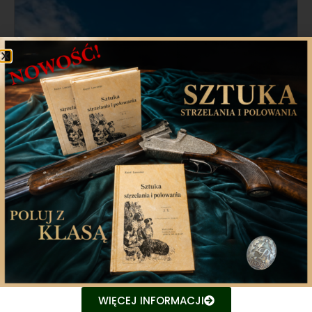
Myśliwi w walce z ASF
Myśliwi są jedyną grupą społeczną próbującą
efektywnie pokonać chorobę Afrykańskiego
11 października 2021
WIĘCEJ INFORMACJI