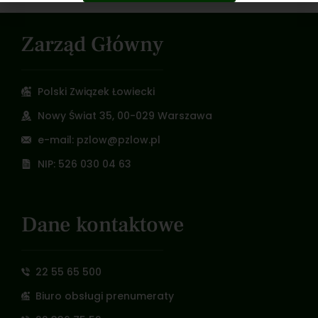
Zarząd Główny
Polski Związek Łowiecki
Nowy Świat 35, 00-029 Warszawa
e-mail: pzlow@pzlow.pl
NIP: 526 030 04 63
Dane kontaktowe
22 55 65 500
Biuro obsługi prenumeraty