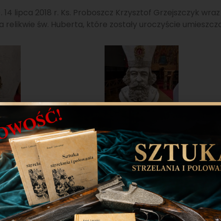
 14 lipca 2018 r. Ks. Proboszcz Krzysztof Grzejszczyk wr
e’a relikwie św. Huberta, które zostały uroczyście umieszcz
swiety-hubert
http://idziemy.pl/kosciol/setna-relikw