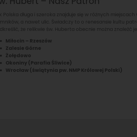
w. Hubert – Nasz Patron
k Polska długa i szeroka znajduje się w różnych miejscach w
mników, a nawet ulic. Świadczy to o renesansie kultu pat
dkreślić, że relikwie św. Huberta obecnie można znaleźć je
Miłocin – Rzeszów
Zalesie Górne
Żołędowo
Okoniny (Parafia Śliwice)
Wrocław (świątynia pw. NMP Królowej Polski)