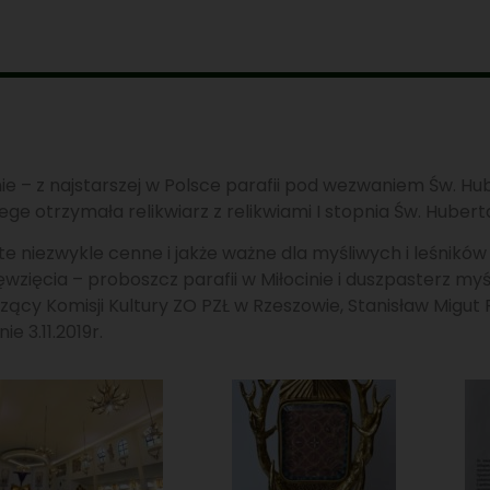
ie – z najstarszej w Polsce parafii pod wezwaniem Św. Hub
ege otrzymała relikwiarz z relikwiami I stopnia Św. Hubert
niezwykle cenne i jakże ważne dla myśliwych i leśników r
zięcia – proboszcz parafii w Miłocinie i duszpasterz my
czący Komisji Kultury ZO PZŁ w Rzeszowie, Stanisław Migut 
e 3.11.2019r.