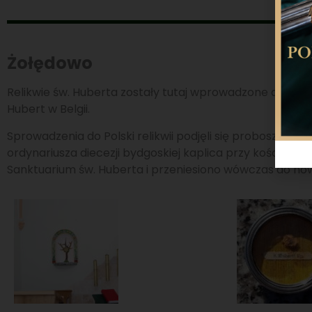
Żołędowo
Relikwie św. Huberta zostały tutaj wprowadzone do para
Hubert w Belgii.
Sprowadzenia do Polski relikwii podjęli się proboszcz ks.
ordynariusza diecezji bydgoskiej kaplica przy kościele
Sanktuarium św. Huberta i przeniesiono wówczas do nowo