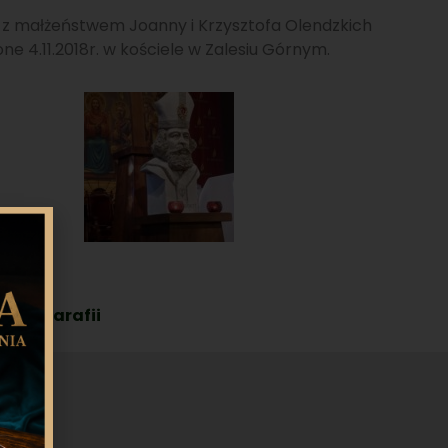
az z małżeństwem Joanny i Krzysztofa Olendzkich
one 4.11.2018r. w kościele w Zalesiu Górnym.
ia-w-parafii