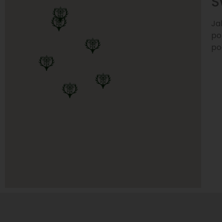
Ś
Ja
po
po