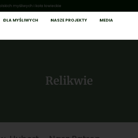
lskich myśliwych i koła łowieckie
DLA MYŚLIWYCH
NASZE PROJEKTY
MEDIA
Relikwie