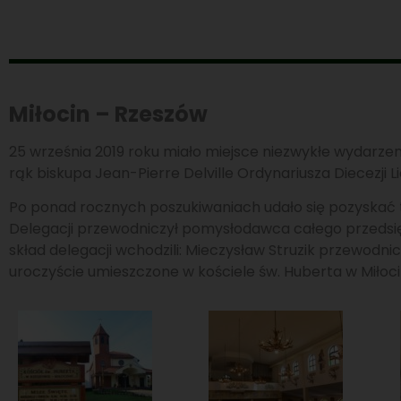
Miłocin – Rzeszów
25 września 2019 roku miało miejsce niezwykłe wydarzen
rąk biskupa Jean-Pierre Delville Ordynariusza Diecezji Li
Po ponad rocznych poszukiwaniach udało się pozyskać te 
Delegacji przewodniczył pomysłodawca całego przedsięw
skład delegacji wchodzili: Mieczysław Struzik przewodni
uroczyście umieszczone w kościele św. Huberta w Miłocini