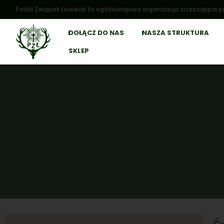
Polski Związek Łowiecki to ogólnokrajowa organizacja zrzeszająca po
DOŁĄCZ DO NAS
NASZA STRUKTURA
SKLEP