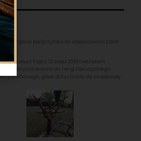
ziła specjalna pielgrzymka do miejscowości Saint-
gii ks. Dariusz Pejka. 12 maja 2019 Dekretem
, została podniesiona do rangi Diecezjalnego
a parafialnego, gdzie dotychczas się znajdowały.