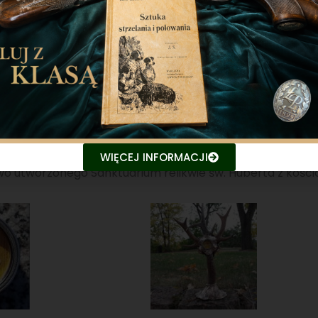
fialnego kościoła już w 2017 roku. Wydarzenie to poprzed
 kanonik Jarosław Kubiak oraz pracujący od wielu lat w Bel
 parafialnym pw. Podwyższenia Krzyża Świętego w Żołędowie
WIĘCEJ INFORMACJI
 utworzonego Sanktuarium relikwie św. Huberta z kościoł