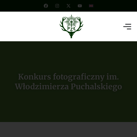
Konkurs fotograficzny im.
Włodzimierza Puchalskiego