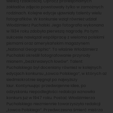
wielką rzadkością. Oprócz profesjonalnych
zakładów zdjęcia powstawały tylko w zamożnych
rodzinach. Kolejne edycje ujawniały talenty wielu
fotografików. W konkursie wziął również udział
Włodzimierz Puchalski. Jego fotografia wykonana
w 1934 roku zdobyła pierwszą nagrodę. Po tym
sukcesie nawiązał współpracę z wieloma polskimi
pismami oraz amerykańskim magazynem
„National Geographic”. To właśnie Włodzimierz
Puchalski określił fotografowanie przyrody
mianem „bezkrwawych łowów”. Talent
Puchalskiego był doceniany również w kolejnych
edycjach konkursu „Łowca Polskiego”, w których aż
siedmiokrotnie sięgnął po najwyższy
laur. Kontynuując przedwojenne idee, po
odzyskaniu niepodległości redakcja wznowiła
konkurs już w 1947 roku. Postać Włodzimierza
Puchalskiego niezmiennie towarzyszyła redakcji
„Łowca Polskiego”. Przedwczesna śmierć mistrza