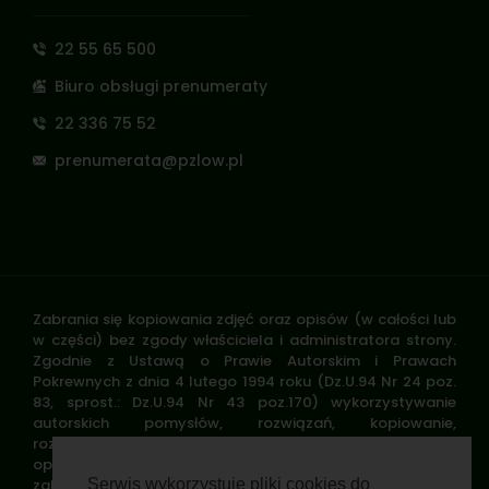
22 55 65 500
Biuro obsługi prenumeraty
22 336 75 52
prenumerata@pzlow.pl
Zabrania się kopiowania zdjęć oraz opisów (w całości lub
w części) bez zgody właściciela i administratora strony.
Zgodnie z Ustawą o Prawie Autorskim i Prawach
Pokrewnych z dnia 4 lutego 1994 roku (Dz.U.94 Nr 24 poz.
83, sprost.: Dz.U.94 Nr 43 poz.170) wykorzystywanie
autorskich pomysłów, rozwiązań, kopiowanie,
rozpowszechnianie zdjęć, fragmentów grafiki, tekstów
opisów w celach zarobkowych, bez zezwolenia autora jest
zabronione i stanowi naruszenie praw autorskich oraz
Serwis wykorzystuje pliki cookies do