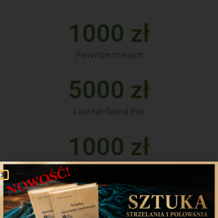
1000 zł
Pierwsze miejsce
5000 zł
Laureat Grand Prix
1000 zł
Zdjęcie z największą ilością polubień