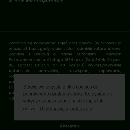
prenumerata@pzlow.pl
Zabrania się kopiowania zdjęć oraz opisów (w całości lub
w części) bez zgody właściciela i administratora strony.
Zgodnie z Ustawą o Prawie Autorskim i Prawach
Pokrewnych z dnia 4 lutego 1994 roku (Dz.U.94 Nr 24 poz.
83, sprost.: Dz.U.94 Nr 43 poz.170) wykorzystywanie
autorskich pomysłów, rozwiązań, kopiowanie,
rozpowszechnianie zdjęć, fragmentów grafiki, tekstów
opisów w celach zarobkowych, bez zezwolenia autora jest
zabronione i stanowi naruszenie praw autorskich oraz
Serwis wykorzystuje pliki cookies do
podlega karze. Znaki towarowe i graficzne są własnością
poprawnego działania strony. Korzystanie z
odpowiednich firm i/lub instytucji.
witryny oznacza zgodę na ich zapis lub
odczyt.
Uzyskaj więcej informacji
Standardy ochrony małoletnich
Polityka prywatności
Klauzula informacyjna
Regulamin profilu
Pomoc zdalna
Wsparcie GWP Wirtualnie
Akceptuje
© 2026 Polski Związek Łowiecki. All rights reserved