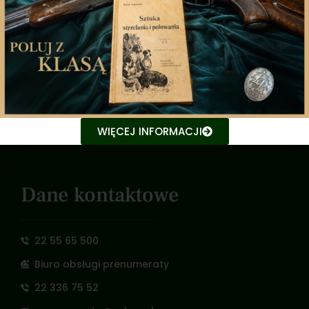
Zarząd Główny
Polski Związek Łowiecki
Nowy Świat 35, 00-029 Warszawa
e-mail: pzlow@pzlow.pl
WIĘCEJ INFORMACJI
NIP: 526 030 04 63
Dane kontaktowe
22 55 65 500
Biuro obsługi prenumeraty
22 336 75 52