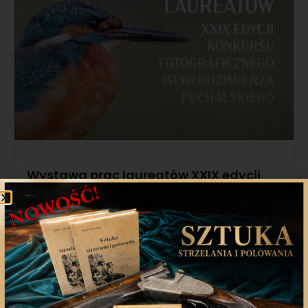
Wystawa prac laureatów XXIX edycji
konkursu fotograficznego im.
Włodzimierza Puchalskiego
Odkryj piękno natury uchwycone obiektywem!
Zapraszamy na niezwykłą podróż w
9 grudnia 2024