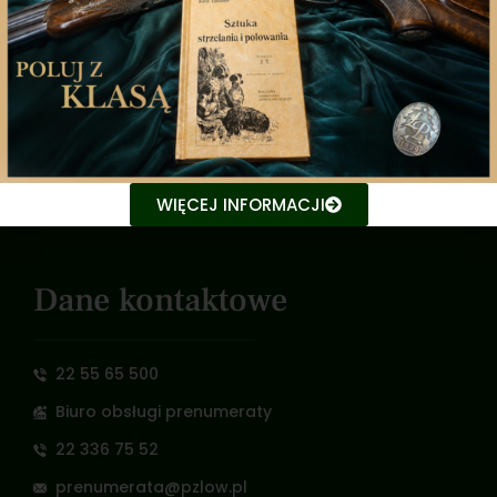
Zarząd Główny
Polski Związek Łowiecki
Nowy Świat 35, 00-029 Warszawa
e-mail: pzlow@pzlow.pl
WIĘCEJ INFORMACJI
NIP: 526 030 04 63
Dane kontaktowe
22 55 65 500
Biuro obsługi prenumeraty
22 336 75 52
prenumerata@pzlow.pl