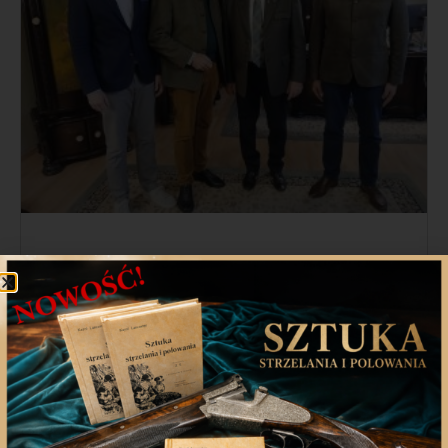
Spotkanie z delegacją Deutscher
Jagdverband
W dniach 22-23 października br. Łowczy Krajowy
Eugeniusz Grzeszczak spotkał
23 października 2024