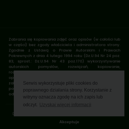
Zabrania się kopiowania zdjęć oraz opisów (w całości lub
w części) bez zgody właściciela i administratora strony.
Zgodnie z Ustawą o Prawie Autorskim i Prawach
Pokrewnych z dnia 4 lutego 1994 roku (Dz.U.94 Nr 24 poz.
83, sprost.: Dz.U.94 Nr 43 poz.170) wykorzystywanie
autorskich pomysłów, rozwiązań, kopiowanie,
rozpowszechnianie zdjęć, fragmentów grafiki, tekstów
opisów w celach zarobkowych, bez zezwolenia autora jest
zabronione i stanowi naruszenie praw autorskich oraz
Serwis wykorzystuje pliki cookies do
podlega karze. Znaki towarowe i graficzne są własnością
poprawnego działania strony. Korzystanie z
odpowiednich firm i/lub instytucji.
witryny oznacza zgodę na ich zapis lub
odczyt.
Uzyskaj więcej informacji
Standardy ochrony małoletnich
Polityka prywatności
Klauzula informacyjna
Regulamin profilu
Pomoc zdalna
Wsparcie GWP Wirtualnie
Akceptuje
© 2026 Polski Związek Łowiecki. All rights reserved