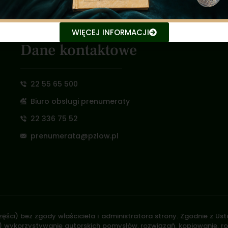
WIĘCEJ INFORMACJI
Dane kontaktowe
22 55 65 500
Biuro obsługi prenumeraty
22 336 75 52
prenumerata@pzlow.pl
zęści) bez zgody właściciela i administratora strony. Zgodnie z U
.170) wykorzystywanie autorskich pomysłów, rozwiązań, kopiowanie, 