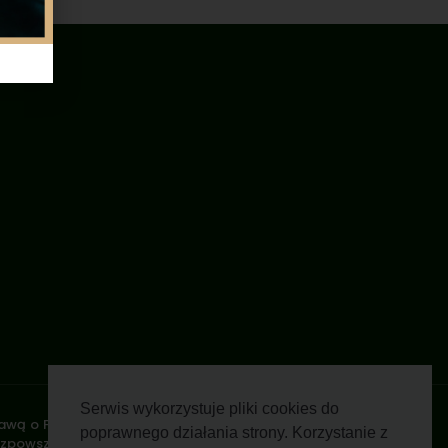
Serwis wykorzystuje pliki cookies do
stawą o Prawie Autorskim i Prawach Pokrewnych z dnia 4 lutego
poprawnego działania strony. Korzystanie z
rozpowszechnianie zdjęć, fragmentów grafiki, tekstów opisów w