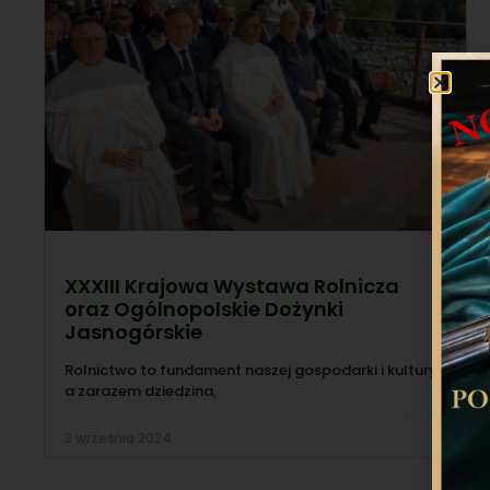
XXXIII Krajowa Wystawa Rolnicza
oraz Ogólnopolskie Dożynki
Jasnogórskie
Rolnictwo to fundament naszej gospodarki i kultury,
a zarazem dziedzina,
3 września 2024