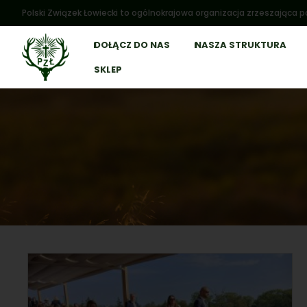
Polski Związek Łowiecki to ogólnokrajowa organizacja zrzeszająca po
DOŁĄCZ DO NAS
NASZA STRUKTURA
SKLEP