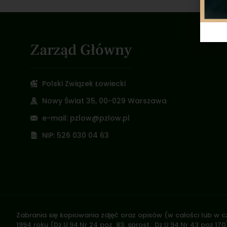
Zarząd Główny
Polski Związek Łowiecki
Nowy Świat 35, 00-029 Warszawa
e-mail: pzlow@pzlow.pl
NIP: 526 030 04 63
Zabrania się kopiowania zdjęć oraz opisów (w całości lub w c
1994 roku (Dz.U.94 Nr 24 poz. 83, sprost.: Dz.U.94 Nr 43 poz