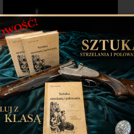
Do Krainy Wiecznych Łowów odszedł
kolega Tadeusz Gwiazdowicz
Z głębokim smutkiem przyjęliśmy wiadomość o
śmierci kolegi po strzelbie
3 września 2024